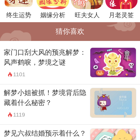
存。
终生运势
姻缘分析
旺夫女人
月老灵签
总的来说，鸡蛋钱在周公解梦中有着丰富的
象征意义，它可以代表意外之财，也可以象
猜你喜欢
征着贪婪和警示。然而，无论如何解读，梦
家门口刮大风的预兆解梦：
见鸡蛋钱都是一种富有启示意义的梦境，值
风声鹤唳，梦境之谜
得我们认真对待。
1101
解梦小姐被抓！梦境背后隐
藏着什么秘密？
1119
梦见六叔结婚预示着什么？