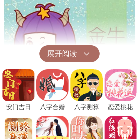
展开阅读
然而，也有一些人认为，梦见鸡蛋钱可能是
安门吉日
八字合婚
八字测算
恋爱桃花
一种警示，提醒着人们要警惕身边的小人，
防止被人算计。在一些民间传说中，鸡蛋钱
也被解释为一种矛盾，暗示着财富和厄运并