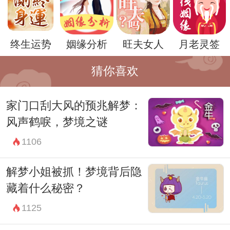
而对于女性来说，春梦的出现更可能是身心
的一种平衡和释放。在现实生活中，女性可
终生运势
姻缘分析
旺夫女人
月老灵签
能面临各种压力和焦虑，而梦到春梦则是一
种自我调节和释放情感的方式。
猜你喜欢
总之，梦到春梦并不是什么特别值得惊讶和
家门口刮大风的预兆解梦：
担心的事情，它只是梦境中的一种表达，更
风声鹤唳，梦境之谜
多的是一种对生活的态度和情感的宣泄。因
1106
此，女性朋友们在梦到春梦时，不必过分在
意，而是可以试着去接纳和理解。
解梦小姐被抓！梦境背后隐
藏着什么秘密？
1125