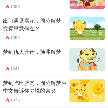
1083
出门遇见雪花，周公解梦：
究竟寓意何在？
1059
梦到仇人升迁，预兆解梦
1041
梦到吃出肥肉，周公解梦用
中文告诉你梦境的含义
1073