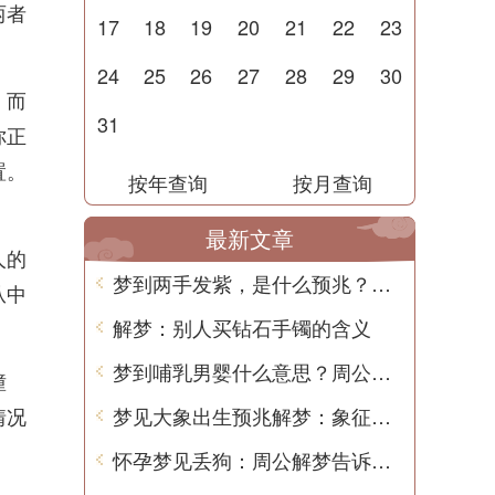
两者
17
18
19
20
21
22
23
24
25
26
27
28
29
30
，而
31
你正
置。
按年查询
按月查询
最新文章
人的
梦到两手发紫，是什么预兆？解梦师告诉你真相
从中
解梦：别人买钻石手镯的含义
梦到哺乳男婴什么意思？周公解梦
憧
情况
梦见大象出生预兆解梦：象征着幸福与吉祥
怀孕梦见丢狗：周公解梦告诉你的含义