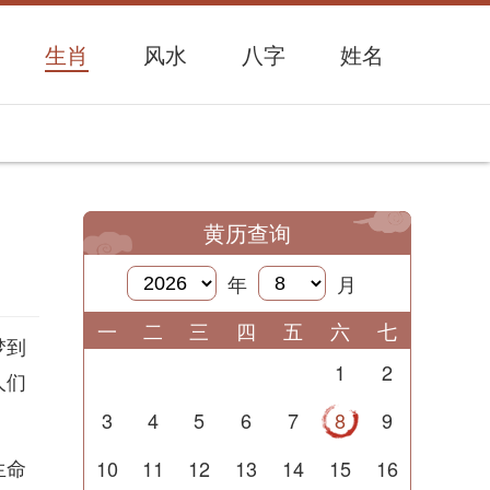
生肖
风水
八字
姓名
黄历查询
年
月
一
二
三
四
五
六
七
梦到
1
2
人们
3
4
5
6
7
8
9
生命
10
11
12
13
14
15
16