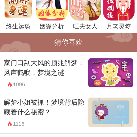
归是一种表现形式，并不一定代表着现实中
的真实情况。因此，面对这样的梦境，梦者
终生运势
姻缘分析
旺夫女人
月老灵签
无需过分担忧，可以试着调整自己的心态和
情绪，寻找到排解压力的方式。
猜你喜欢
所以，当你梦到地球不转的时候，不妨反思
家门口刮大风的预兆解梦：
一下自己最近的情绪状态和生活压力，或许
风声鹤唳，梦境之谜
可以从这个梦境中找到一些启示，帮助自己
1096
更好地处理现实中的问题。同时，也可以尝
试一些放松身心的方法，比如运动、瑜伽、
解梦小姐被抓！梦境背后隐
或者与朋友聊聊天，来缓解自己的压力，重
藏着什么秘密？
新找回内心的平衡和安宁。
1116
总之，梦到地球不转并不可怕，只要能够正