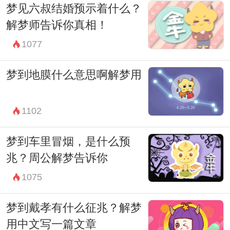
梦见六叔结婚预示着什么？
确看待这样的梦境，梦者完全可以通过积极
解梦师告诉你真相！
的心态和有效的方法，化解梦中反映出的负
1077
面情绪，重新找回内心的平静和向上的动
力。
梦到地膜什么意思啊解梦用
1102
梦到车里冒烟，是什么预
兆？周公解梦告诉你
1075
梦到戴孝有什么征兆？解梦
用中文写一篇文章