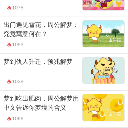
1075
出门遇见雪花，周公解梦：
究竟寓意何在？
1053
梦到仇人升迁，预兆解梦
1038
梦到吃出肥肉，周公解梦用
中文告诉你梦境的含义
1066