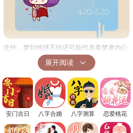
此外，梦到地球不转还可能代表着梦者内心
对一些事情的无力感。也许是面对一些困难
展开阅读
和挑战时，梦者感到自己像是置身于无法控
制的局面之中，无法改变现状。这样的梦境
反映了梦者对生活的一种无力感和无法逃避
的现实压力。
安门吉日
八字合婚
八字测算
恋爱桃花
然而，即使梦到地球不转代表着一些消极的
情绪和压力，周公解梦也提醒我们，梦境终