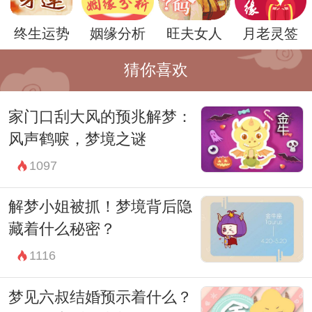
终生运势
姻缘分析
旺夫女人
月老灵签
此外，梦到喝到美酒也可能是一种对现实生
活中不满的一种表达。梦境往往是内心情感
猜你喜欢
的一种投影，梦见美酒可能是对于当前生活
家门口刮大风的预兆解梦：
不尽如人意的一种回应。这种梦境可能是对
风声鹤唳，梦境之谜
个人欲望和追求的一种释放，也可能是对现
1097
实挫折和压力的一种逃避。
总的来说，梦到喝到美酒往往代表着一种积
解梦小姐被抓！梦境背后隐
极的预兆，预示着幸福和满足感。然而，人
藏着什么秘密？
们在解梦时也需要考虑到个人情况和梦境的
1116
具体细节，理性看待梦境，不要盲目解读。
梦见六叔结婚预示着什么？
毕竟，梦境只是一种表象，真正的幸福还需