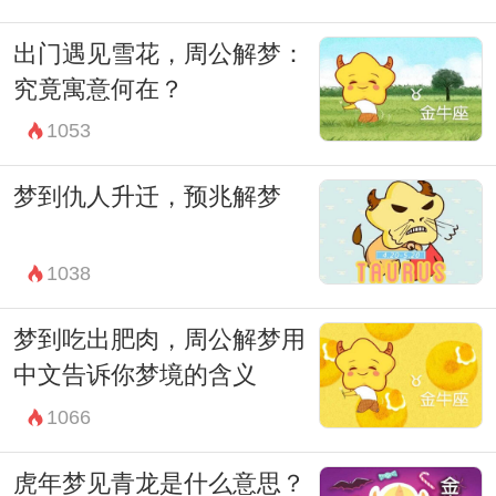
出门遇见雪花，周公解梦：
究竟寓意何在？
1053
梦到仇人升迁，预兆解梦
1038
梦到吃出肥肉，周公解梦用
中文告诉你梦境的含义
1066
虎年梦见青龙是什么意思？