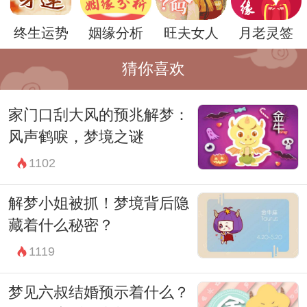
的情况和整体的梦境来进行分析。如果梦者
终生运势
姻缘分析
旺夫女人
月老灵签
对于梦境的解释有困惑，可以寻求专业的心
理咨询师来进行解读和指导。
猜你喜欢
最后，无论梦到什么样的内容，都不要过分
家门口刮大风的预兆解梦：
神经质地解读，梦境只是一种心理活动，可
风声鹤唳，梦境之谜
以引起思考，但不必过分在意。
1102
所以，梦到侯井可能代表着内心世界的某种
状态，需要梦者认真对待，并在日常生活中
解梦小姐被抓！梦境背后隐
寻找平衡和解决方法。愿每个人都能找到内
藏着什么秘密？
心的平静和安宁。
1119
梦见六叔结婚预示着什么？