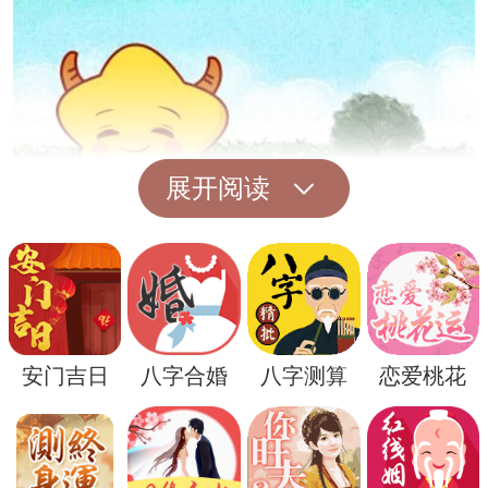
展开阅读
总的来说，梦到侯井可能暗示着梦者对于生
安门吉日
八字合婚
八字测算
恋爱桃花
活、情感或内心世界有所困惑和迷茫，需要
通过解梦来寻找内心的平衡和安宁。
解梦并不是一件简单的事情，需要结合个人