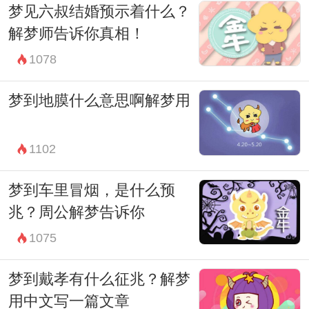
梦见六叔结婚预示着什么？
释，而是强调梦境的整体氛围和梦者的个人
解梦师告诉你真相！
经历背景。因此，理解梦境背后的真正含义
1078
需要综合考虑梦者的情感状态、日常生活的
压力以及梦境中具体的符号。
梦到地膜什么意思啊解梦用
总结来说，梦见咳痰吐血可能是梦者潜意识
中对于自身健康或者情绪状态的一种反映。
1102
通过周公解梦的解释，我们可以更深入地理
梦到车里冒烟，是什么预
解自己内心深处的焦虑和不安，及时调整生
兆？周公解梦告诉你
活态度和情绪表达方式，以达到身心健康的
1075
平衡状态。
梦到戴孝有什么征兆？解梦
因此，当你再次梦见咳痰吐血时，不必过于
用中文写一篇文章
惊慌，而是应该冷静分析梦境中的细节和自