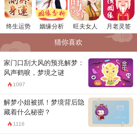
进一步分析，梦境中的咳痰和吐血也可能与
梦者近期的生活经历或身体感受有关。例
终生运势
姻缘分析
旺夫女人
月老灵签
如，可能是梦者在现实中曾经有过类似的身
体不适或者看到过相关的场景，而潜意识中
猜你喜欢
将这些感受转化为了梦境中的符号。
家门口刮大风的预兆解梦：
此外，根据梦境的整体氛围和周围环境的细
风声鹤唳，梦境之谜
节，也可以进一步推断出梦境的具体含义。
1097
比如，如果梦中的吐血场景出现在一个紧张
和焦虑的环境中，可能暗示梦者在现实中面
解梦小姐被抓！梦境背后隐
临着重大的挑战或者压力，需要寻找解决问
藏着什么秘密？
题的方法。
1116
然而，周公解梦并不仅限于单一的象征解