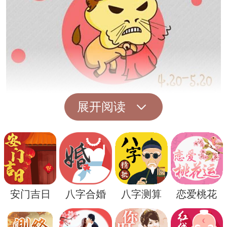
展开阅读
其次，梦境中的血液象征着生命的能量和精
华，在梦境中失血则可能暗示梦者在现实生
活中感到精力逐渐消耗或者生活状态不稳
定。因此，梦见咳痰吐血可能提示梦者应该
安门吉日
八字合婚
八字测算
恋爱桃花
关注自己的身体健康和心理状态，及时调整
生活节奏，寻找情绪上的出口，释放压力。