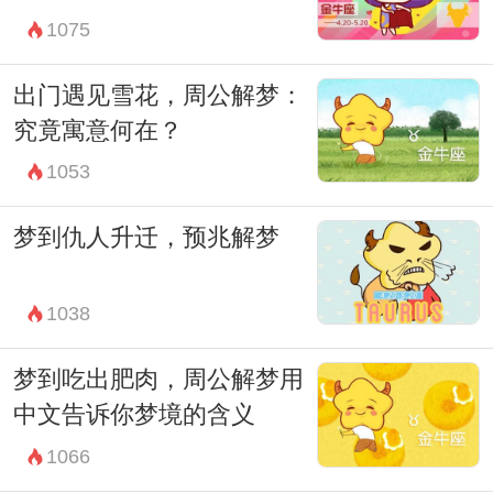
1075
身的现实情况，寻找合适的解决方案，让自
己的生活更加和谐和幸福。
出门遇见雪花，周公解梦：
究竟寓意何在？
1053
梦到仇人升迁，预兆解梦
1038
梦到吃出肥肉，周公解梦用
中文告诉你梦境的含义
1066