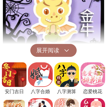
展开阅读
其次，根据《周公解梦》，梦境中的具体情
境和情感也会影响解梦的结果。比如，在钓
虾的过程中感到愉悦和满足，可能代表着内
心的满足和对生活的喜悦；而如果在梦境中
安门吉日
八字合婚
八字测算
恋爱桃花
感到焦虑和不安，可能意味着内心的不安和
困扰。因此，我们需要结合自身的情感状态