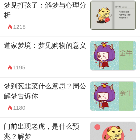
梦见打孩子：解梦与心理分
结合自己的实际情况和情感状态进行理性分
析
析。
1218
总的来说，梦到钓虾可能预示着好运、勤
劳、内心的满足、未知世界的探索和发现，
道家梦境：梦见购物的意义
但具体含义仍需结合梦境情境和个人情感来
进一步分析。梦境是一扇神秘的窗户，带着
1195
《周公解梦》的指引，我们或许能更好地理
梦到葱韭菜什么意思？周公
解自己内心深处的渴望和恐惧，从而更好地
解梦告诉你
面对现实生活中的挑战与困惑。
1180
门前出现老虎，是什么预
兆？解梦