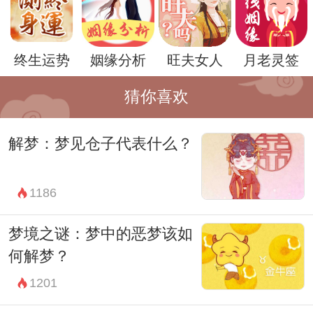
来进一步分析梦境的含义。
另外，钓虾这一动作也代表着对未知世界的
终生运势
姻缘分析
旺夫女人
月老灵签
探索和发现。因此，梦到钓虾可能提示着我
们对未来的渴望和对未知事物的好奇心。在
猜你喜欢
梦境中，钓虾所在的环境和氛围也有着重要
解梦：梦见仓子代表什么？
的意义，可能暗示着我们对某个具体领域的
关注和期待。
1186
然而，需要强调的是，梦境解读并不是一种
准确的科学，不同的人对于同一梦境可能会
梦境之谜：梦中的恶梦该如
有不同的理解。因此，解梦更多是一种个人
何解梦？
内心的宣泄和对心灵需求的满足。当我们梦
1201
到钓虾时，可以尝试去回想梦境的细节，并