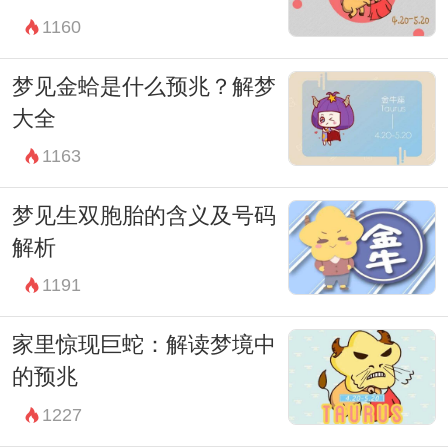
1160
梦见金蛤是什么预兆？解梦
大全
1163
梦见生双胞胎的含义及号码
解析
1191
家里惊现巨蛇：解读梦境中
的预兆
1227