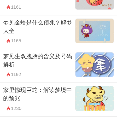
1161
梦见金蛤是什么预兆？解梦
大全
1165
梦见生双胞胎的含义及号码
解析
1192
家里惊现巨蛇：解读梦境中
的预兆
1230