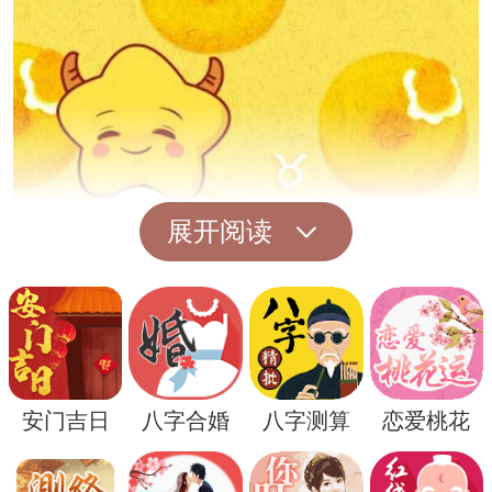
展开阅读
除此之外，在一些古代文献中也将鲲鹏解释
为一种象征着权力和统治的符号。因此，梦
安门吉日
八字合婚
八字测算
恋爱桃花
见鲲鹏也可能暗示着个人对权力和控制的渴
望、追求。