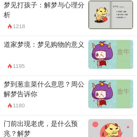
梦见打孩子：解梦与心理分
方式，而周公解梦则是一种古老而又充满智
析
慧的解释方法。当我们梦见鲲鹏这样的神秘
1218
事物时，不妨用心去感受，用智慧去解读，
或许会有意想不到的收获和启示。
道家梦境：梦见购物的意义
1195
梦到葱韭菜什么意思？周公
解梦告诉你
1180
门前出现老虎，是什么预
兆？解梦