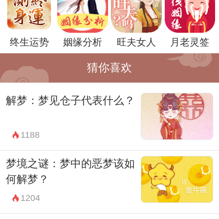
值得一提的是，周公解梦是一种古老的传统
解梦方式，其解释方法可能会因时代和文化
终生运势
姻缘分析
旺夫女人
月老灵签
的不同产生变化。因此，对于梦见鲲鹏这样
的梦境，我们也可以结合自己的生活经历和
猜你喜欢
内心感受来进行解读。
解梦：梦见仓子代表什么？
无论梦见什么样的事物，重要的是在梦境中
感受到的情绪和心灵的冲动。这些情绪和冲
1188
动往往才是梦境最真实的含义。因此，对于
梦见鲲鹏这样的梦境，我们可以反思自己内
梦境之谜：梦中的恶梦该如
心的渴望和追求，以及对未来的期待和希
何解梦？
望。
1204
总而言之，梦境是一种神秘而又深刻的表达