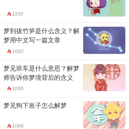
我们内心深处一种无声的呼唤，是对于某种
1100
情感、经历或者生活状态的一种反映和思
考。通过理解和分析梦境，我们可以更深入
梦到拔竹笋是什么含义？解
地了解和认识自己，进而在现实生活中更加
梦用中文写一篇文章
积极地面对和处理各种挑战和变化。
1092
因此，当我们遇到类似的梦境时，不妨停下
梦见班车是什么意思？解梦
来，反思内心深处可能存在的情绪和思绪。
师告诉你梦境背后的含义
通过与梦境对话，我们或许能够找到更多关
1065
于自己和生活的启示，从而更加坦然和自信
梦见狗下崽子怎么解梦
地迎接每一个新的日子。
梦见挖坑埋死鸡，或许只是生命长河中的一
1086
小段旅程，而真正重要的是我们如何从中学