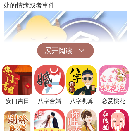
处的情绪或者事件。
展开阅读
安门吉日
八字合婚
八字测算
恋爱桃花
在梦境中，场景的具体细节和情景也有其独
特的解读方式。例如，挖坑的过程可能暗示
着在现实生活中我们正在努力处理或者改变