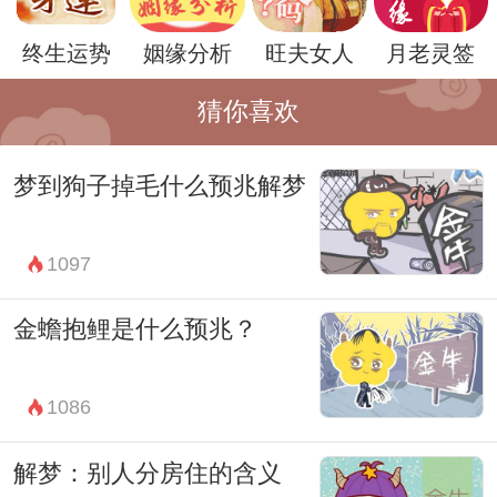
某种情况或者问题。而埋葬死鸡则可能代表
终生运势
姻缘分析
旺夫女人
月老灵签
我们试图从过去的某些经历或者情感中解脱
出来，为自己创造新的空间和可能性。
猜你喜欢
此外，梦境中的象征性往往是多层次的，它
梦到狗子掉毛什么预兆解梦
可以代表个人层面的内心体验，也可以反映
出社会文化背景下的普遍共鸣和意义。挖坑
1097
埋死鸡的梦境可能在不同的人群中有着不同
的解读和理解方式，因为每个人的生活经历
金蟾抱鲤是什么预兆？
和情感状态都是独特且复杂的。
总的来说，梦见挖坑埋死鸡这样的梦境，不
1086
应简单地理解为字面上的场景描绘，而是需
解梦：别人分房住的含义
要从象征意义和心理深处去解读。它可能是