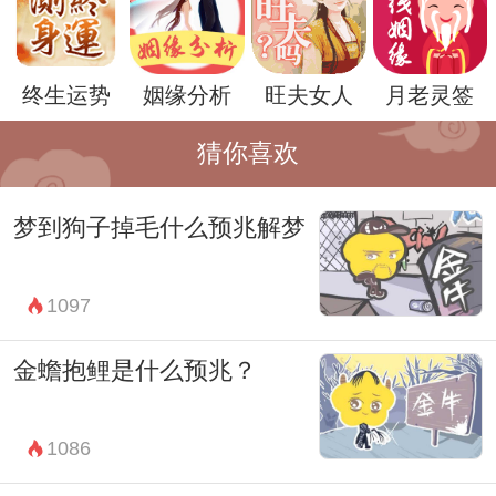
终生运势
姻缘分析
旺夫女人
月老灵签
猜你喜欢
梦到狗子掉毛什么预兆解梦
然而，作为一种心理现象，梦境的解读永远
1097
是一件复杂的事情。因为每个人的生活背景
和情感状态都不同，所以对于同一个梦境的
金蟾抱鲤是什么预兆？
解读也可能存在不同的观点。在解梦的过程
中，最重要的是要结合实际情况和个人感受
1086
来进行综合分析，而不是简单地套用一些固