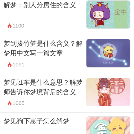
解梦：别人分房住的含义
定的解梦方法。
总之，梦到被人打其实并不可怕，而是一个
1100
值得深思的梦境。通过解梦，我们可以更好
地了解自己内心的需求和情感，也可以预示
梦到拔竹笋是什么含义？解
着我们在现实生活中会有一些积极的变化和
梦用中文写一篇文章
好的运气。希望每个人都能够做一个懂得解
1091
梦的智者，找到内心的平衡和安宁。
梦见班车是什么意思？解梦
师告诉你梦境背后的含义
1065
梦见狗下崽子怎么解梦