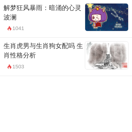
解梦狂风暴雨：暗涌的心灵
波澜
1041
生肖虎男与生肖狗女配吗 生
肖性格分析
1503
生肖男鼠和生肖女狗配吗 属
鼠男的性格
1289
生肖男蛇与生肖女虎配吗 两
个人的性格分析