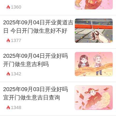
1360
07:00-08:59 辰时
财神：正东
2025年09月04日开业黄道吉
宜：无
日 今日开门做生意好不好
忌：诸事不宜
1377
09:00-10:59 巳时
2025年09月04日开业好吗
财神：正东
开门做生意吉利吗
宜：求嗣 嫁娶 移徙 入宅 开市 交易 修造 安
1342
葬 祭祀 祈福 斋醮 酬神
2025年09月03日开业好吗
忌：无
宜开门做生意吉日查询
11:00-12:59 午时
1348
财神：正南