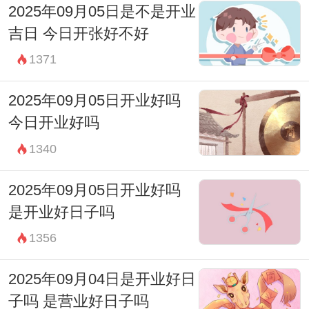
2025年09月05日是不是开业
宜：祭祀 祈福 酬神 求财 见贵 订婚 嫁娶 安
吉日 今日开张好不好
葬
1371
忌：赴任 出行 修造 动土
2025年09月05日开业好吗
03:00-04:59 寅时
今日开业好吗
财神：正北
1340
宜：订婚 嫁娶 开市 交易 安床 作灶 祭祀
忌：祈福 求嗣 赴任 出行 求财
2025年09月05日开业好吗
是开业好日子吗
05:00-06:59 卯时
1356
财神：正北
宜：求嗣 订婚 嫁娶 求财 开市 交易 安床
2025年09月04日是开业好日
忌：祭祀 祈福 斋醮 酬神 赴任 出行 修造
子吗 是营业好日子吗