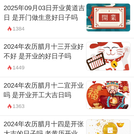
宜：求财 见贵 酬神
2025年09月03日开业黄道吉
日 是开门做生意好日子吗
忌：祭祀 祈福 斋醮 开光 赴任 出行
1384
13:00-14:59 未时
财神：正南
2024年农历腊月十三开业好
宜：酬神 求财 见贵 订婚 嫁娶 修造 安葬
不好 是开业的好日子吗
忌：赴任 出行 祭祀 祈福 斋醮 开光
1449
15:00-16:59 申时
2024年农历腊月十二宜开业
财神：东北
吗 是开业开工大吉日吗
宜：祈福 订婚 嫁娶 开市 赴任 出行 求财 见
1363
贵
2024年农历腊月十四是开张
忌：开光 修造 安葬
大吉的日子吗 老黄历开业吉