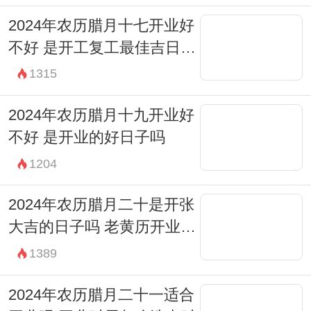
财神：西南
2024年农历腊月十七开业好
宜：修造 入宅 安葬 赴任 出行 见贵 求财 订
不好 是开工复工最佳吉日期
婚 嫁娶 进人口 移徙
吗
1315
忌：无
2024年农历腊月十九开业好
不好 是开业的好日子吗
1204
2024年农历腊月二十是开张
大吉的日子吗 老黄历开业吉
时查询
1389
2024年农历腊月二十一适合