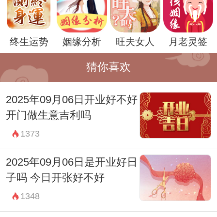
示：好的日子需参考您们的八字，可使用下
方【开业吉日】服务筛选出适合开业的上等
终生运势
姻缘分析
旺夫女人
月老灵签
佳日。）
2025年07月10日开业吉祥时辰：
猜你喜欢
23:00-00:59 子时
财神：西南
2025年09月06日开业好不好
开门做生意吉利吗
宜：祈福 求嗣 订婚 嫁娶 求财 开市 交易 安
1373
床
忌：赴任 修造 移徙 出行 词讼 上梁 盖屋 入
2025年09月06日是开业好日
殓
子吗 今日开张好不好
01:00-02:59 丑时
1348
财神：西南