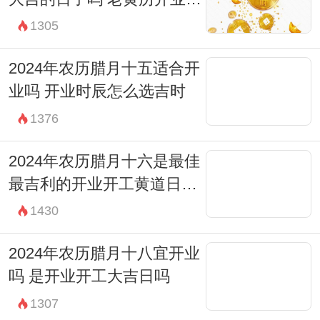
17:00-18:59 酉时
时查询
1305
财神：东北
2024年农历腊月十五适合开
宜：修造 作灶 求嗣 嫁娶 移徙 入宅 开市 交
业吗 开业时辰怎么选吉时
易
1376
忌：祭祀 祈福 斋醮 酬神
19:00-20:59 戌时
2024年农历腊月十六是最佳
最吉利的开业开工黄道日子
财神：西南
吗
1430
宜：祈福 求嗣 订婚 嫁娶 出行 求财 开市 交
易 安床 祭祀
2024年农历腊月十八宜开业
忌：上梁 盖屋 入殓
吗 是开业开工大吉日吗
21:00-22:59 亥时
1307