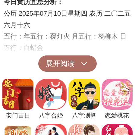
今日黄历宜忌分析：
公历 2025年07月10日星期四 农历 二〇二五
六月十六
五行：年五行：覆灯火 月五行：杨柳木 日
五行：白蜡金
四柱八字：年柱：乙巳 月柱：癸未 日柱：
展开阅读
庚辰
宜：祭祀 作灶 纳财 栽种 纳畜 进人口
忌：安葬 经络 修坟 破土 开市 安床 启钻 立
碑
安门吉日
八字合婚
八字测算
恋爱桃花
今日是开业黄道吉日吗
黄历查询可知，此日不宜开业。（温馨提