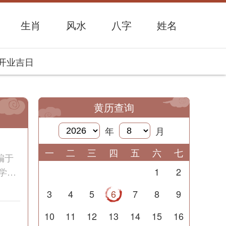
生肖
风水
八字
姓名
开业吉日
黄历查询
年
月
一
二
三
四
五
六
七
编于
学著
1
2
3
4
5
6
7
8
9
10
11
12
13
14
15
16