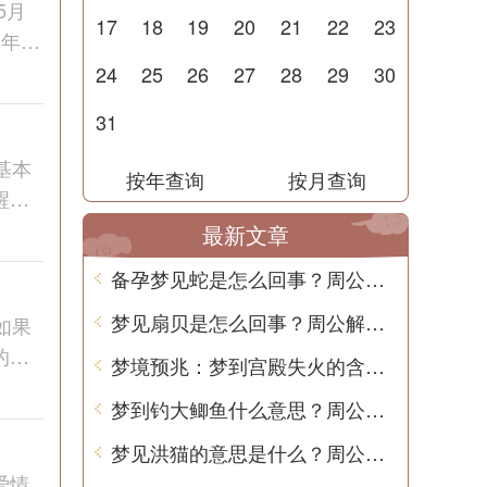
5月
17
18
19
20
21
22
23
1年的
24
25
26
27
28
29
30
31
基本
按年查询
按月查询
醒后
最新文章
备孕梦见蛇是怎么回事？周公解梦揭秘
梦见扇贝是怎么回事？周公解梦告诉你！
如果
的性
梦境预兆：梦到宫殿失火的含义解析
梦到钓大鲫鱼什么意思？周公解梦告诉你
梦见洪猫的意思是什么？周公解梦告诉你
爱情