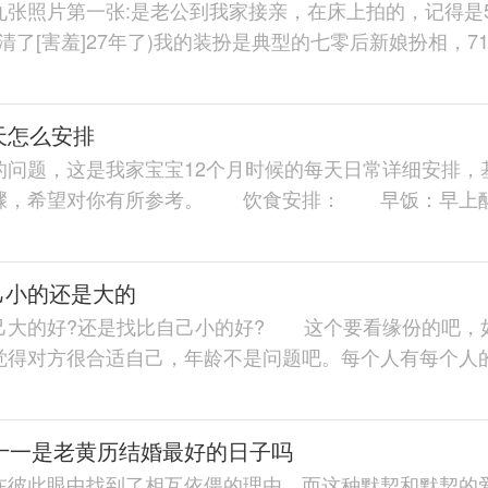
照片第一张:是老公到我家接亲，在床上拍的，记得是
大清了[害羞]27年了)我的装扮是典型的七零后新娘扮相，7
0...
天怎么安排
题，这是我家宝宝12个月时候的每天日常详细安排，
骤，希望对你有所参考。 饮食安排： 早饭：早上
奶，...
己小的还是大的
的好?还是找比自己小的好? 这个要看缘份的吧，
觉得对方很合适自己，年龄不是问题吧。每个人有每个人
平...
月十一是老黄历结婚最好的日子吗
在彼此眼中找到了相互依偎的理由，而这种默契和默契的