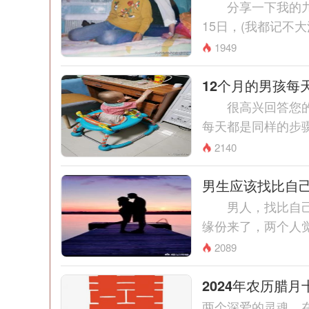
分享一下我的九张
15日，(我都记不
我和老公同年，他3月2
1949
12个月的男孩每
很高兴回答您的问
每天都是同样的步
七点半左右150毫升的
2140
男生应该找比自
男人，找比自己大
缘份来了，两个人
格和想法，个人感觉，
2089
2024年农历腊
两个深爱的灵魂，