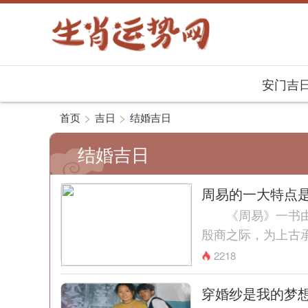
安门吉
>
>
首页
吉日
结婚吉日
结婚吉日
周易的一大特点
《周易》一书由《
殷商之际，为上古
作，反映新兴封建阶的
2218
穿婚纱是我的梦