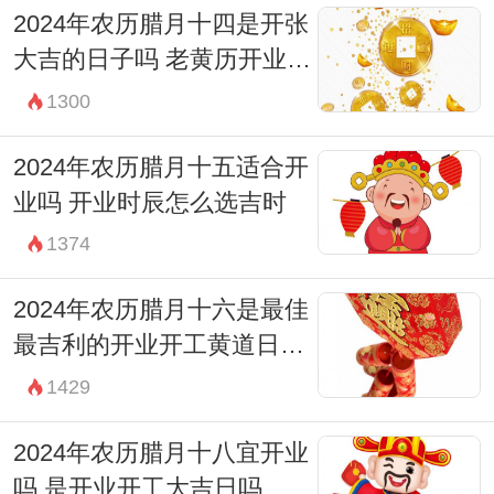
2024年农历腊月十四是开张
大吉的日子吗 老黄历开业吉
时查询
1300
2024年农历腊月十五适合开
业吗 开业时辰怎么选吉时
1374
2024年农历腊月十六是最佳
最吉利的开业开工黄道日子
吗
1429
2024年农历腊月十八宜开业
吗 是开业开工大吉日吗