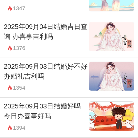
1347
财神：西南
宜：祈福 求嗣 订婚 嫁娶 出行 求财 开市 交
2025年09月04日结婚吉日查
易 安床
询 办喜事吉利吗
忌：上梁 盖屋 入殓
1376
09:00-10:59 巳时
2025年09月03日结婚好不好
财神：西南
办婚礼吉利吗
宜：祈福 求嗣 订婚 嫁娶 出行 求财 开市 交
1354
易 安床 祭祀 盖屋 移徙
2025年09月03日结婚好吗
忌：开光 修造 安葬
今日办喜事好吗
11:00-12:59 午时
1394
财神：正北