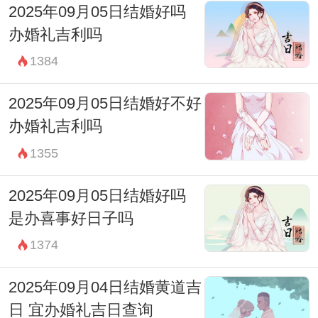
2025年09月05日结婚好吗
忌：祭祀 祈福 斋醮 开光 赴任 出行
办婚礼吉利吗
03:00-04:59 寅时
1384
财神：东北
2025年09月05日结婚好不好
宜：订婚 嫁娶 开市 安葬
办婚礼吉利吗
忌：祭祀 祈福 斋醮 酬神
1355
05:00-06:59 卯时
2025年09月05日结婚好吗
财神：东北
是办喜事好日子吗
宜：祭祀 祈福 酬神 订婚 嫁娶 出行 求财 入
1374
宅 安葬 求嗣
忌：无
2025年09月04日结婚黄道吉
日 宜办婚礼吉日查询
07:00-08:59 辰时