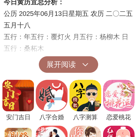
今日黄历宜忌分析：
公历 2025年06月13日星期五 农历 二〇二五
五月十八
五行：年五行：覆灯火 月五行：杨柳木 日
五行：桑柘木
四柱八字：年柱：乙巳 月柱：壬午 日柱：
展开阅读
癸丑
宜：开市 交易 立券 纳财 开池 开厕 结网 祭
祀 修造 动土 安床 放水 经络 破土
忌：嫁娶 造桥 词讼 移徙 安门 作灶 栽种
安门吉日
八字合婚
八字测算
恋爱桃花
今日是结婚黄道吉日吗
黄历查询可知，此日不宜结婚。（温馨提