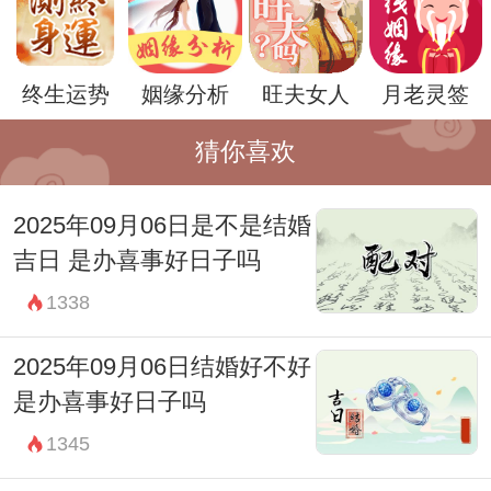
示：好的日子需参考您们的八字，可使用下
方【结婚吉日】服务筛选出适合结婚的上等
终生运势
姻缘分析
旺夫女人
月老灵签
佳日。）
2025年06月13日结婚吉祥时辰：
猜你喜欢
23:00-00:59 子时
财神：正南
2025年09月06日是不是结婚
吉日 是办喜事好日子吗
宜：赴任 出行 求财 见贵 订婚 嫁娶 入宅 开
1338
市 安葬 求嗣
忌：祭祀 祈福 斋醮 酬神
2025年09月06日结婚好不好
01:00-02:59 丑时
是办喜事好日子吗
财神：正南
1345
宜：无