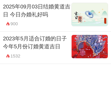
宜：求财 嫁娶 开市 安葬 订婚
2025年09月03日结婚黄道吉
日 今日办婚礼好吗
忌：赴任 修造 移徙 出行 词讼 祈福 求嗣
900
13:00-14:59 未时
财神：正北
2023年5月适合订婚的日子
宜：无
今年5月份订婚黄道吉日
忌：诸事不宜
1532
15:00-16:59 申时
2023年6月适合订婚的日子
财神：正东
2023年6月订婚黄道吉日查
宜：作灶 祭祀 祈福 斋醮 酬神 赴任 出行 求
询表
1242
财 见贵 嫁娶 进人口 移徙 安葬
2023年端午节适合订婚吗 今
忌：修造 动土
天是定亲好时机吗