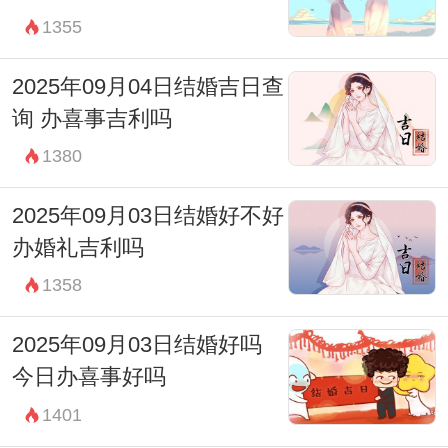
1355
财神：东北
宜：祈福 求嗣 订婚 嫁娶 求财 开市 交易 安
2025年09月04日结婚吉日查
床 祭祀
询 办喜事吉利吗
忌：赴任 修造 移徙 出行 词讼
1380
09:00-10:59 巳时
2025年09月03日结婚好不好
财神：东北
办婚礼吉利吗
宜：求嗣 求财 嫁娶 安葬
1358
忌：祭祀 祈福 斋醮 酬神 赴任 出行 修造 动
2025年09月03日结婚好吗
土
今日办喜事好吗
11:00-12:59 午时
1401
财神：西南