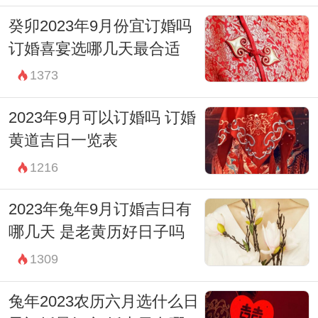
宜：赴任 出行 求财 见贵 订婚 嫁娶 入宅 开
癸卯2023年9月份宜订婚吗
市 安葬
订婚喜宴选哪几天最合适
忌：祭祀 祈福 斋醮 酬神
1373
2023年9月可以订婚吗 订婚
黄道吉日一览表
1216
2023年兔年9月订婚吉日有
哪几天 是老黄历好日子吗
1309
兔年2023农历六月选什么日