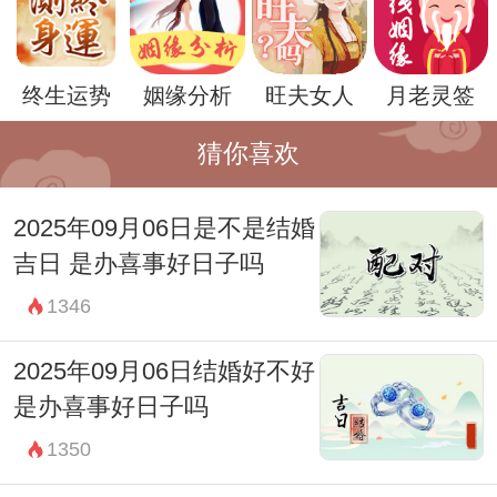
方【结婚吉日】服务筛选出适合结婚的上等
佳日。）
终生运势
姻缘分析
旺夫女人
月老灵签
2025年06月12日结婚吉祥时辰：
23:00-00:59 子时
猜你喜欢
财神：正东
宜：求嗣 嫁娶 移徙 入宅 开市 交易 安葬 祈
2025年09月06日是不是结婚
吉日 是办喜事好日子吗
福 订婚
1346
忌：造船 乘船 修造 动土
01:00-02:59 丑时
2025年09月06日结婚好不好
财神：正东
是办喜事好日子吗
宜：祈福 求嗣 订婚 嫁娶 出行 求财 开市 交
1350
易 安床 祭祀