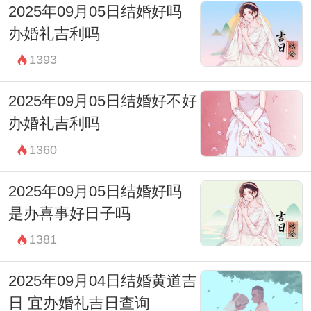
2025年09月05日结婚好吗
忌：无
办婚礼吉利吗
03:00-04:59 寅时
1393
财神：正南
2025年09月05日结婚好不好
宜：无
办婚礼吉利吗
忌：祭祀 祈福 斋醮 开光 赴任 出行
1360
05:00-06:59 卯时
2025年09月05日结婚好吗
财神：正南
是办喜事好日子吗
宜：求嗣 求财 嫁娶 安葬 修造 盖屋 移徙 安
1381
床 入宅 开市 开仓
忌：祭祀 祈福 斋醮 开光 赴任 出行
2025年09月04日结婚黄道吉
日 宜办婚礼吉日查询
07:00-08:59 辰时