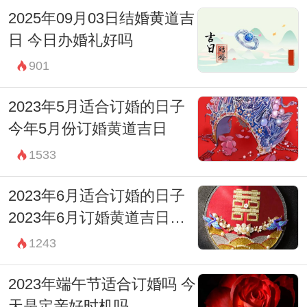
宜：无
2025年09月03日结婚黄道吉
日 今日办婚礼好吗
忌：诸事不宜
901
13:00-14:59 未时
财神：西南
2023年5月适合订婚的日子
宜：修造 入宅 安葬 求财 见贵 嫁娶 进人口
今年5月份订婚黄道吉日
移徙
1533
忌：赴任 出行
2023年6月适合订婚的日子
15:00-16:59 申时
2023年6月订婚黄道吉日查
财神：正北
询表
1243
宜：订婚 嫁娶 出行 求财 开市 交易 安床
2023年端午节适合订婚吗 今
忌：祈福 求嗣
天是定亲好时机吗