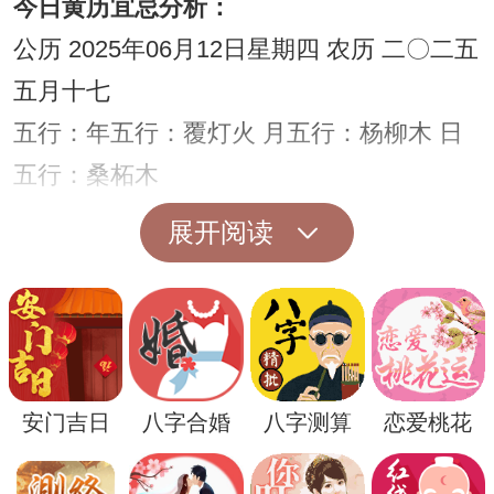
今日黄历宜忌分析：
公历 2025年06月12日星期四 农历 二〇二五
五月十七
五行：年五行：覆灯火 月五行：杨柳木 日
五行：桑柘木
四柱八字：年柱：乙巳 月柱：壬午 日柱：
展开阅读
壬子
宜：破屋 坏垣 馀事勿取
忌：诸事不宜
今日是结婚黄道吉日吗
安门吉日
八字合婚
八字测算
恋爱桃花
黄历查询可知，此日不宜结婚。（温馨提
示：好的日子需参考您们的八字，可使用下