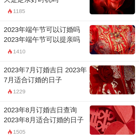
17:00-18:59 酉时
1185
财神：正北
2023年端午节可以订婚吗
宜：修造 盖屋 移徙 作灶 安床 入宅 开市 祈
2023年端午节可以提亲吗
福 求嗣 订婚 嫁娶 赴任 出行 求财
1410
忌：无
19:00-20:59 戌时
2023年7月订婚吉日 2023年
7月适合订婚的日子
财神：正东
1229
宜：见贵 求财 出行 嫁娶 进人口 移徙 安葬
忌：修造 动土 赴任 词讼
2023年8月订婚吉日查询
21:00-22:59 亥时
2023年8月适合订婚的日子
财神：正东
1505