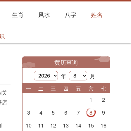
生肖
风水
八字
姓名
识
黄历查询
年
月
一
二
三
四
五
六
七
相关
1
2
好店
3
4
5
6
7
8
9
例
10
11
12
13
14
15
16