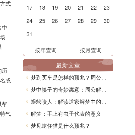
名方式
17
18
19
20
21
22
23
24
25
26
27
28
29
30
名中
31
活场
温
按年查询
按月查询
最新文章
的历
梦到买车是怎样的预兆？周公解梦用中文告诉你
地名或
梦中筷子的奇妙寓意：周公解梦告诉你的隐藏信息
蜈蚣咬人：解读道家解梦中的奥秘
以帮
独特气
解梦：手上有虫子代表的意义
梦见逮住猫是什么预兆？