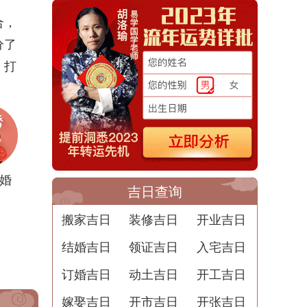
合，
分了
，打
婚
吉日查询
搬家吉日
装修吉日
开业吉日
结婚吉日
领证吉日
入宅吉日
订婚吉日
动土吉日
开工吉日
嫁娶吉日
开市吉日
开张吉日