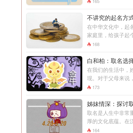
165
不讲究的起名方
在中华文化中，起
家庭里，给孩子起个
168
白和柏：取名选
在我们的生活中，
现。对于父母来说，
173
姊妹情深：探讨
取名是人生中非常
厚的文化底蕴。在汉
164