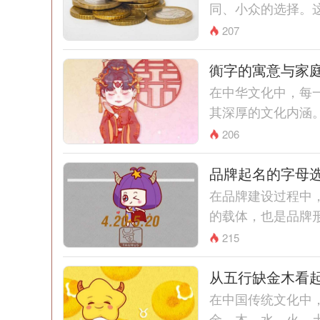
同、小众的选择。这
207
衠字的寓意与家
在中华文化中，每
其深厚的文化内涵。
206
品牌起名的字母
在品牌建设过程中
的载体，也是品牌形
215
从五行缺金木看
在中国传统文化中
金、木、水、火、土