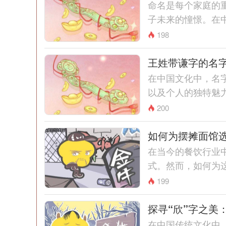
命名是每个家庭的
子未来的憧憬。在中
198
王姓带谦字的名
在中国文化中，名
以及个人的独特魅力
200
如何为摆摊面馆
在当今的餐饮行业
式。然而，如何为这
199
探寻“欣”字之美
在中国传统文化中