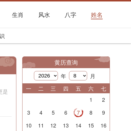
生肖
风水
八字
姓名
识
黄历查询
年
月
一
二
三
四
五
六
七
更是
1
2
3
4
5
6
7
8
9
10
11
12
13
14
15
16