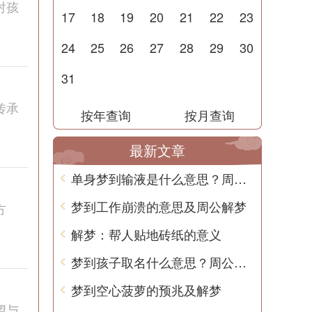
对孩
17
18
19
20
21
22
23
24
25
26
27
28
29
30
31
传承
按年查询
按月查询
最新文章
单身梦到输液是什么意思？周公解梦告诉你
梦到工作崩溃的意思及周公解梦
方
解梦：帮人贴地砖纸的意义
梦到孩子取名什么意思？周公解梦用中文告诉你
梦到空心菠萝的预兆及解梦
望与