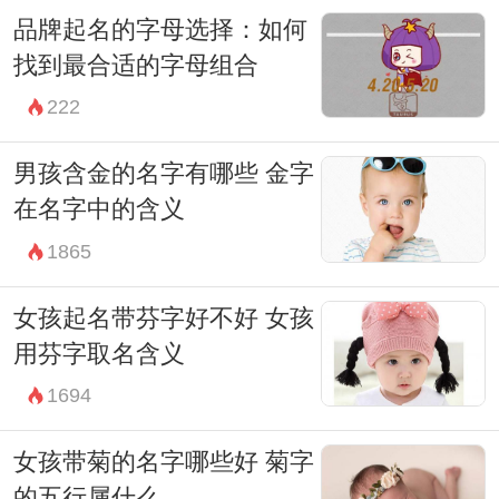
在命名的过程中，不妨可以考虑将姓与名的
品牌起名的字母选择：如何
搭配进行好好的调和。例如，如果姓氏
找到最合适的字母组合
是“王”，可以尝试与“涛”、“辰”、“宇”等字搭
222
配，形成一个和谐且具有美好寓意的名字，
如“王辰宇”、“王浩涛”等。这样的名字不仅悦
男孩含金的名字有哪些 金字
在名字中的含义
耳动听，也让人感受到姓名之间的协调感。
1865
在选择名字的过程中，很多父母可能会受到
世俗观念的影响，担心选择冷门字会影响孩
女孩起名带芬字好不好 女孩
子的交际。然而，正是因为个性化的选择，
用芬字取名含义
才能使孩子在众多名字中脱颖而出。个性化
1694
不仅仅是名字的独特，更是反映了父母对孩
女孩带菊的名字哪些好 菊字
子个性发展的认可和支持。
的五行属什么