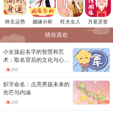
终生运势
姻缘分析
旺夫女人
月老灵签
再者，“泽”字寓意着恩泽、福气。选择“泽”字
猜你喜欢
的男孩名字，如“泽宇”或“泽洋”，不仅可以展
小女孩起名字的智慧和艺
现出高尚的人格魅力，也赋予了孩子广博的
术：取名背后的文化与心理
胸怀与福气。而这样的寓意将促使男孩在今
解析
209
后的生活中，乐于助人，关心他人，成为一
个受人爱戴的人。
炽字命名：点亮男孩未来的
此外，“明”字也可以作为命名的核心元素，
光芒与内涵
它象征着智慧与光明。带有“明”字的名字，
205
如“明熙”或“明澈”，展现了对孩子未来聪颖与