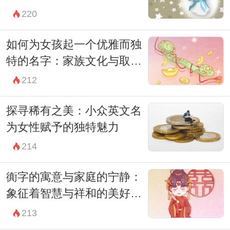
220
来选择最适合其命格的字。通过这样的方
式，名字不仅在意义上能给人们带来美好的
如何为女孩起一个优雅而独
期望，还能在某种程度上调和孩子的运势，
特的名字：家族文化与取名
增进其健康、事业运等。
技巧的深度探讨
212
另外，许多父母在选择名字时，会倾向于选
探寻稀有之美：小众英文名
择一些富有文化内涵的字，
为女性赋予的独特魅力
如“书”、“礼”、“德”等。这样的字在名字中不
214
仅提升了文化气息，也培养了孩子对传统价
值观的认同感。例如，“书华”这个名字，寓
衠字的寓意与家庭的宁静：
意着对知识的渴望和追求，培养孩子对学习
象征着智慧与祥和的美好生
活
的热爱。
213