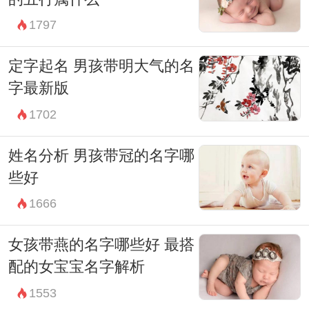
最后，命名是一门艺术，也是一种责任。父
1797
母在为男孩取名时，应该充分考虑到字的意
义、音韵和文化内涵，尽量选择那些寓意积
定字起名 男孩带明大气的名
极、让人愉悦的字。每一个名字背后都蕴藏
字最新版
着美好的期许，赋予孩子一生的影响力。这
1702
不仅是父母的责任，还是对孩子未来的期
姓名分析 男孩带冠的名字哪
望。
些好
总结而言，为男孩取个寓意美好的名字，可
1666
以为他的一生赋予独特的意义。无论是从字
义、音韵还是文化内涵出发，命名都是一件
女孩带燕的名字哪些好 最搭
配的女宝宝名字解析
需要深思熟虑的重要事情。因此，愿每一位
1553
父母都能用心为孩子选择一个充满美好寓意