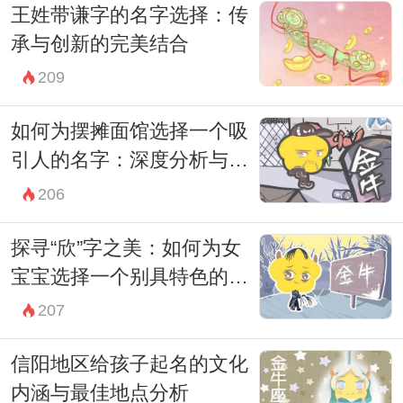
王姓带谦字的名字选择：传
成功的期待。这样的名字有助于培养孩子的
承与创新的完美结合
自信心，使其在学习和生活中持续发光发
209
热。
值得一提的是，名字中的字音也非常重要。
如何为摆摊面馆选择一个吸
一个具有好韵律感的名字，容易让人记住。
引人的名字：深度分析与实
用策略
如上述提到的“浩毅”、“明熙”，这些名字不仅
206
意义深远，而且在读音上也富有节奏感，能
探寻“欣”字之美：如何为女
够给人留下深刻的印象。这样的名字常常会
宝宝选择一个别具特色的名
在生活中带给孩子更多的正能量。
字
207
除了从字义和音韵入手，结合五行八字进行
信阳地区给孩子起名的文化
命名也是一种传统的方法。这种方式可以依
内涵与最佳地点分析
据孩子出生时的时间、地点、气候等因素，