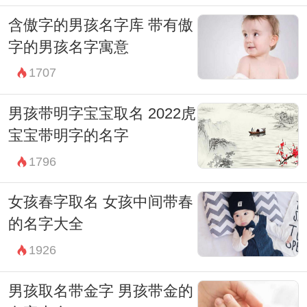
家长参考：如“喻泽”，寓意着有恩泽；“喻
含傲字的男孩名字库 带有傲
豪”，希望孩子能够豪气干云；“喻博”，希望
字的男孩名字寓意
孩子博学多才；“喻辰”，寄托着对未来的憧
1707
憬。在这些名字中，每一个都蕴含着父母的
男孩带明字宝宝取名 2022虎
爱与祝愿，无不值得细细品味。
宝宝带明字的名字
综上所述，为喻姓男孩起名是一项经过深思
1796
熟虑的工作，既要凸显传统文化的厚重与美
丽，又不能忽视现代社会的发展与变化。每
女孩春字取名 女孩中间带春
一个字都承载着父母的希望和爱，每一个名
的名字大全
字都映射出个体的特点和未来的潜力。希望
1926
通过本文的分享，能够为正在为孩子命名而
男孩取名带金字 男孩带金的
烦恼的家长们提供一些有益的建议和灵感，