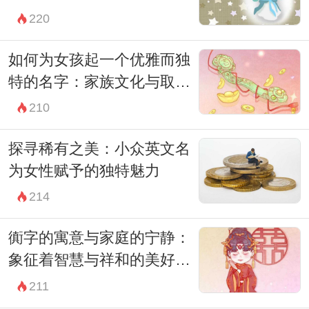
220
好希冀。
而在文化背景越来越多元化的今天，海外的
如何为女孩起一个优雅而独
文化也逐渐影响着中国的起名方式。一些家
特的名字：家族文化与取名
长开始尝试用英文名或是结合国际化的元
技巧的深度探讨
210
素，让孩子的名字更具全球化的视野。例
探寻稀有之美：小众英文名
如，将“喻”与“Emerson”相结合，形成一个独
为女性赋予的独特魅力
特的双语名字，也是一种符合时代的选择。
214
另一个有趣的方向是在名字中融入一些时下
流行的词汇或意象。随着科技的发
衠字的寓意与家庭的宁静：
展，“智”，“博”，“悦”等字逐渐成为热门选
象征着智慧与祥和的美好生
活
择，这些字不仅简单易记，还能反映出时代
211