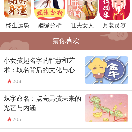
终生运势
姻缘分析
旺夫女人
月老灵签
猜你喜欢
小女孩起名字的智慧和艺
术：取名背后的文化与心理
解析
208
除了传统的命名方式，现代社会的发展使得
炽字命名：点亮男孩未来的
命名的理念也在逐渐变化。一些现代父母更
光芒与内涵
倾向于选择独特且富有个性的名字，以便孩
205
子在日益激烈的竞争中脱颖而出。因此，选