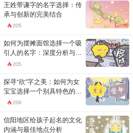
王姓带谦字的名字选择：传
择一些鲜明、富有现代感的字也成为了一种
承与创新的完美结合
新的趋势。
205
例如，现代父母可能会考虑使用“宇”、“翔”等
字，构建出好听且有深意的名字。以“喻
如何为摆摊面馆选择一个吸
宇”为例，既简单又富有气势，寓意着广阔
引人的名字：深度分析与实
用策略
的天空和无尽的可能。而“喻翔”则传达出一
205
种自由翱翔、勇往直前的精神状态。
探寻“欣”字之美：如何为女
家长在命名的过程中，往往会想要融入一些
宝宝选择一个别具特色的名
个人情感和期望。例如，有的父母希望孩子
字
206
在未来能够成为学者，于是可能会选
信阳地区给孩子起名的文化
择“文”、“彦”这样的字与喻姓组合，形成“喻
内涵与最佳地点分析
文”或“喻彦”。这些名字都承载着对未来的美