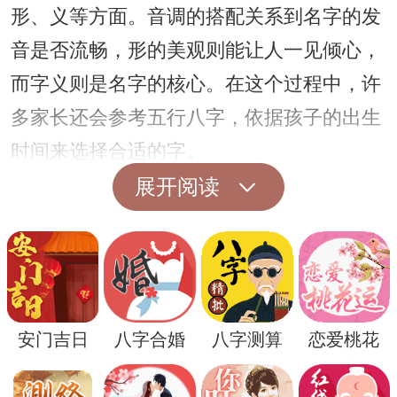
形、义等方面。音调的搭配关系到名字的发
音是否流畅，形的美观则能让人一见倾心，
而字义则是名字的核心。在这个过程中，许
多家长还会参考五行八字，依据孩子的出生
时间来选择合适的字。
在喻氏姓氏中，包含“喻”字的名字往往具有
展开阅读
独特的魅力，例如“喻泽”、“喻腾”等。这些名
字不仅符合音律美，更能在意义上传递出一
种积极向上的生活态度。“泽”意指恩泽、光
泽，寓意着希望孩子能如水般柔和而富有滋
安门吉日
八字合婚
八字测算
恋爱桃花
养；“腾”则意味着飞腾、腾飞，理想则是孩
子未来事业有成。