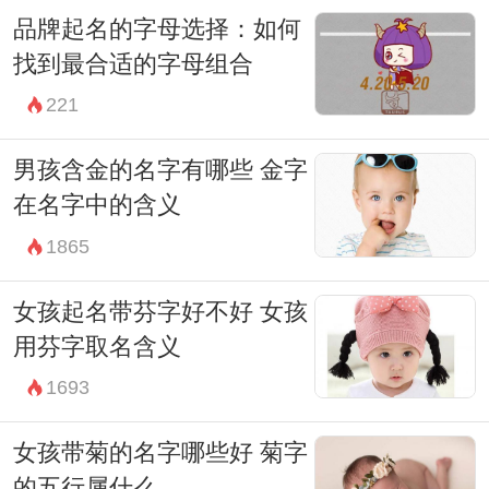
潮流和社会氛围。例如，使用“喻智”作为名
品牌起名的字母选择：如何
字，不仅寓意智慧和聪颖，也表达了家长希
找到最合适的字母组合
望孩子能够在信息化时代中独占鳌头的愿
221
望。
当然，许多家长在为孩子取名字时还会考虑
男孩含金的名字有哪些 金字
在名字中的含义
到名字的诗意和美感。中国古典诗词是灵感
1865
的重要来源。从《诗经》到唐诗宋词中不乏
优美的意象，可以为孩子的名字增添许多文
女孩起名带芬字好不好 女孩
化底蕴。例如，“喻雨”可以联想到“春雨润物
用芬字取名含义
细无声”的意境，寓意孩子柔和而滋养，具
1693
备如雨后的清新，给人以希望和舒适。
女孩带菊的名字哪些好 菊字
选择名字时，家长们还要注意避免与名人、
的五行属什么