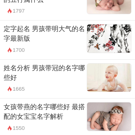
历史人物的名字重复，以防给孩子带来不必
1797
要的压力与困扰。俞、余、于等类似姓氏的
名字，虽在音韵上容易产生混淆，但喻字在
定字起名 男孩带明大气的名
文化系谱中相对独特，因此更便于选择不易
字最新版
重名的字。
1700
在这个信息化、全球化的时代，喻姓男孩的
姓名分析 男孩带冠的名字哪
命名，可以不断吸收多元的文化而形成自己
些好
的特色。家长在思虑命名时，应根据实际情
1665
况，发扬传统，结合现代的趋势，创造出一
个既具有家庭意义，又具有个人色彩的名
女孩带燕的名字哪些好 最搭
配的女宝宝名字解析
字。
1550
最后，我们推荐一些喻姓男孩的名字，以供