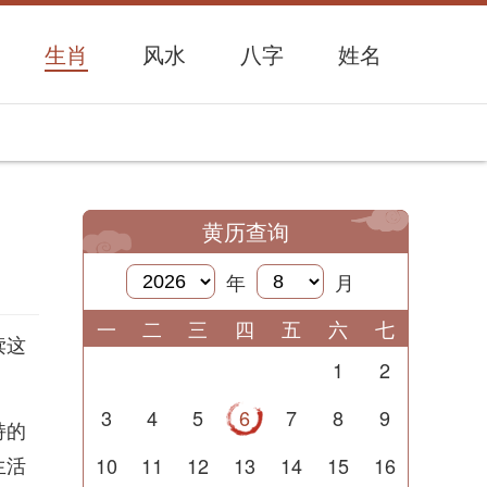
生肖
风水
八字
姓名
黄历查询
年
月
一
二
三
四
五
六
七
读这
1
2
3
4
5
6
7
8
9
持的
生活
10
11
12
13
14
15
16