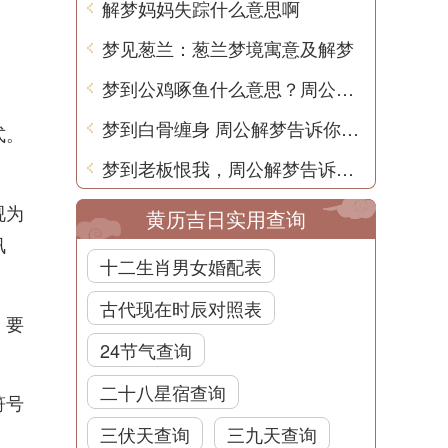
解梦妈妈失踪什么意思啊
梦见葱兰：葱兰梦境寓意及解梦
梦到公鸡啄鱼什么意思？周公解梦用中文告诉你
梦到白骨缠身 周公解梦告诉你其含义
式。
梦到老板恨我，周公解梦告诉你真相
视为
黄历吉日实用查询
讯
十二生肖男女婚配表
古代现在时辰对照表
，要
24节气查询
二十八星宿查询
符号
三伏天查询
三九天查询