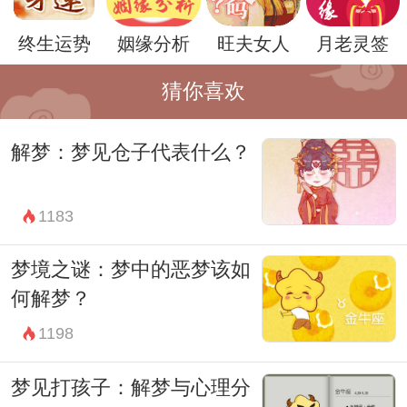
终生运势
姻缘分析
旺夫女人
月老灵签
总之，梦见男孩下水具有丰富的象征意义，
猜你喜欢
在周公解梦中可能代表着勇气、挑战、成长
解梦：梦见仓子代表什么？
和内心的不安。每个人的梦境都有着独特的
含义，梦者可以根据自己的实际情况和内心
1183
感受来理解梦境中的象征意义。同时，也可
以通过梦境来反思自己的内心世界，找到自
梦境之谜：梦中的恶梦该如
我成长的方向和动力。
何解梦？
1198
梦见打孩子：解梦与心理分