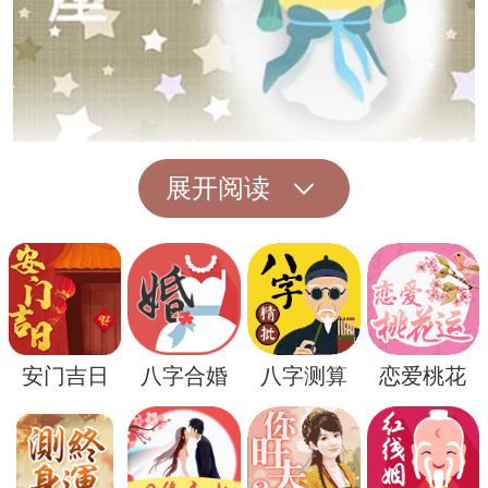
除了传统的象征意义外，梦见两条鱼溜走还
展开阅读
可能与个人的现实生活有关。比如，在工作
中遇到了挫折或失败，家庭中发生了矛盾或
离别等，这些都可能在梦境中表现为鱼溜走
的意象。
安门吉日
八字合婚
八字测算
恋爱桃花
因此，对于梦见两条鱼溜走的人来说，需要
反思自己的内心世界和生活状态。或许是对
某种机会的忧虑和缺失，或者是对未来的焦