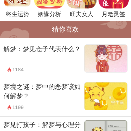
虑和无力感。这时候，需要审视自己的内
终生运势
姻缘分析
旺夫女人
月老灵签
心，理清自己的情绪，并寻找解决问题的方
法。
猜你喜欢
另外，梦境也可能只是大脑在整理信息和排
解梦：梦见仓子代表什么？
解压力，因此并不必过分解读。但如果梦见
两条鱼溜走引起了强烈的情绪波动，那么可
1184
以尝试倾听心灵的声音，寻找自我成长和调
适情绪的途径。
梦境之谜：梦中的恶梦该如
综上所述，梦见两条鱼溜走可能暗示了内心
何解梦？
的焦虑和矛盾，需要认真对待并加以解决。
1199
对于梦者来说，应当理性看待梦境，审视自
梦见打孩子：解梦与心理分
己的内心世界，寻找解决问题的途径。生活