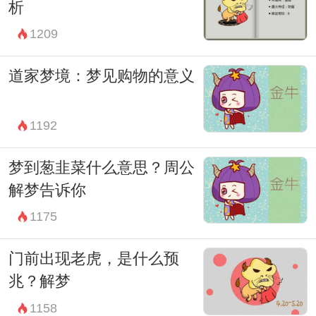
析
中的每一种境遇都有其独特的寓意，而梦境
1209
更是一扇通往内心世界的窗户，它值得我们
用心去聆听和思考。
道家梦境：梦见购物的意义
1192
梦到葱韭菜什么意思？周公
解梦告诉你
1175
门前出现老虎，是什么预
兆？解梦
1158