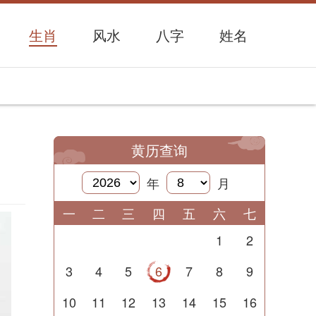
生肖
风水
八字
姓名
黄历查询
年
月
一
二
三
四
五
六
七
1
2
3
4
5
6
7
8
9
10
11
12
13
14
15
16