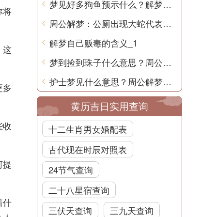
梦见好多狗鱼预示什么？解梦用中文为你分析
你将
周公解梦：公厕出现大蛇代表什么？
解梦自己贩毒的含义_1
，这
梦到捡到珠子什么意思？周公解梦告诉你
护士梦见什么意思？周公解梦带你揭秘
更多
黄历吉日实用查询
些收
十二生肖男女婚配表
古代现在时辰对照表
河提
24节气查询
二十八星宿查询
着什
三伏天查询
三九天查询