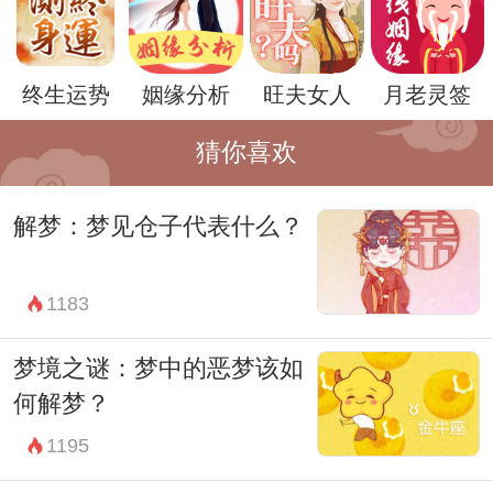
关注自己在亲密关系中的真实感受和需求。
终生运势
姻缘分析
旺夫女人
月老灵签
猜你喜欢
解梦：梦见仓子代表什么？
1183
梦境之谜：梦中的恶梦该如
总之，梦见自己抱着一个男孩是一个富有象
何解梦？
征性的梦境，它可能涵盖了多种不同的情感
1195
和心理层面。要理解这种梦境，关键在于关