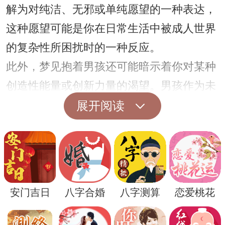
解为对纯洁、无邪或单纯愿望的一种表达，
这种愿望可能是你在日常生活中被成人世界
的复杂性所困扰时的一种反应。
此外，梦见抱着男孩还可能暗示着你对某种
创造性能量或创新力量的渴望。男孩作为未
来的象征，可能表明你正在追求某种新的创
展开阅读
意或新的生活方向。这种梦境可能在你面临
重大决策或需要重塑自己生活的时候出现。
还有一种解读是，梦见抱着男孩可能反映了
你在情感上的某种需求或者对亲密关系的渴
安门吉日
八字合婚
八字测算
恋爱桃花
望。男孩可以代表你内心深处的一种孤独感
或需要被关爱的渴望。这种梦境可能提醒你