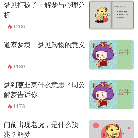
梦见打孩子：解梦与心理分
注你在梦境中的感受和场景的具体细节。通
析
过深入的自我反省和情感探索，你可以更好
1206
地理解这种梦境背后隐藏的信息和暗示。
因此，当你再次进入梦境的时候，不妨试着
道家梦境：梦见购物的意义
倾听并观察梦中场景中的细节和情感，它们
可能会为你揭示更多关于内心世界和潜意识
1189
的奥秘。
梦到葱韭菜什么意思？周公
解梦告诉你
1173
门前出现老虎，是什么预
兆？解梦