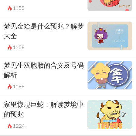
1155
梦见金蛤是什么预兆？解梦
大全
1158
梦见生双胞胎的含义及号码
解析
1188
家里惊现巨蛇：解读梦境中
的预兆
1224