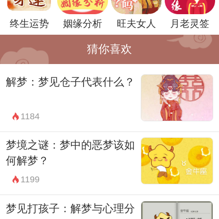
然而，梦见上塔楼并不总是积极的象征。有
终生运势
姻缘分析
旺夫女人
月老灵签
时候，塔楼也可能代表着孤独和隔阂。登上
高塔，意味着与周围的环境隔绝，这可能反
猜你喜欢
映了梦者在现实生活中感到的孤独或者是与
解梦：梦见仓子代表什么？
他人的隔阂。
最后，梦见上塔楼也可能是一种探索内心深
1184
处的过程。在登上高塔的过程中，梦者可能
会面对各种各样的挑战和困难，这反映了内
梦境之谜：梦中的恶梦该如
心深处的冲突和挣扎。通过解读这些梦境，
何解梦？
梦者有机会更加了解自己的内心世界，从而
1199
更好地应对现实生活中的挑战。
梦见打孩子：解梦与心理分
总的来说，梦见上塔楼是一种富有象征意义