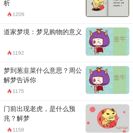
析
的体验，暗示着梦者内心深处的情感和心理
1209
状态。通过解读这些梦境，我们有机会更加
了解自己的内心世界，从而更好地应对现实
道家梦境：梦见购物的意义
生活中的挑战。
1192
梦到葱韭菜什么意思？周公
解梦告诉你
1175
门前出现老虎，是什么预
兆？解梦
1158