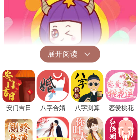
展开阅读
另外，登上塔楼还可能暗示着一种追求自由
的愿望。高处的景色往往让人感到开阔和自
安门吉日
八字合婚
八字测算
恋爱桃花
由，因此梦见上塔楼可能代表着梦者内心深
处对自由生活的向往，对束缚和限制的厌
倦。