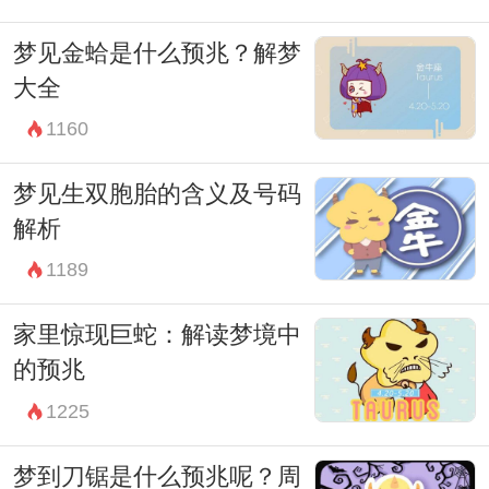
我们可以更好地认识和理解自己，指导现实
梦见金蛤是什么预兆？解梦
生活中的决策和行为。
大全
1160
梦见生双胞胎的含义及号码
解析
1189
家里惊现巨蛇：解读梦境中
的预兆
1225
梦到刀锯是什么预兆呢？周