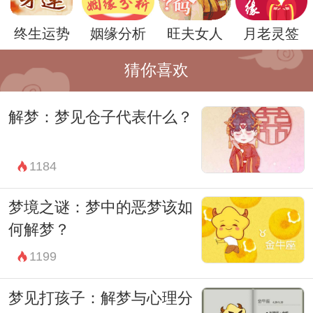
终生运势
姻缘分析
旺夫女人
月老灵签
猜你喜欢
在解梦过程中，还需要考虑到梦境中工作的
解梦：梦见仓子代表什么？
具体情境和细节。比如，梦中找到的工作类
型、工作环境、同事关系等因素，都可能对
1184
梦境的解读产生重要影响。不同的情境可能
梦境之谜：梦中的恶梦该如
暗示着不同的心理状态和情感需求，需要结
何解梦？
合个体的实际情况进行综合分析。
1199
总之，梦见自己找到工作是一种常见且具有
深刻内涵的梦境体验。它不仅仅是对日常生
梦见打孩子：解梦与心理分