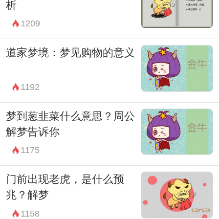
活和职业状态的反映，更是对个体内心深处
析
渴望和情感状态的投射。通过理解和分析梦
1209
境中的工作符号，可以帮助个体更好地认识
道家梦境：梦见购物的意义
和理解自己的内心世界，进而指导现实生活
中的决策和行为。
1192
因此，在解读梦境时，我们不仅要关注其表
面的象征意义，还需深入挖掘其中蕴含的情
梦到葱韭菜什么意思？周公
解梦告诉你
感需求和心理动机。唯有如此，才能真正领
1175
略梦境带给我们的启示和指引。
最后，梦见自己找到工作不仅仅是一场梦境
门前出现老虎，是什么预
体验，更是对内心深处渴望和情感状态的深
兆？解梦
刻反映。通过解读和理解梦中的工作符号，
1158