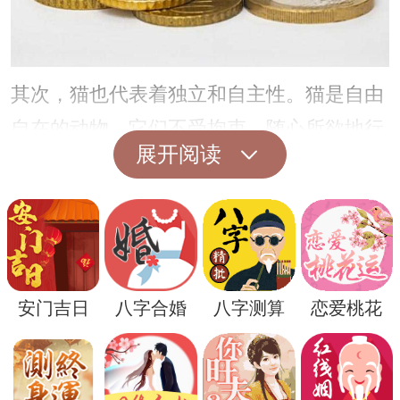
其次，猫也代表着独立和自主性。猫是自由
自在的动物，它们不受拘束，随心所欲地行
展开阅读
动。因此，梦见猫可能是对我们内心渴望自
由和独立的一种表达，或者是提醒我们要学
会独立思考，坚持自己的选择。
此外，猫还象征着灵性和直觉。在许多文化
中，猫被认为是灵性的使者，它们有着敏锐
安门吉日
八字合婚
八字测算
恋爱桃花
的直觉和第六感。因此，梦见猫可能是在提
醒我们要倾听内心的声音，相信直觉，寻找
内心的平静与安宁。