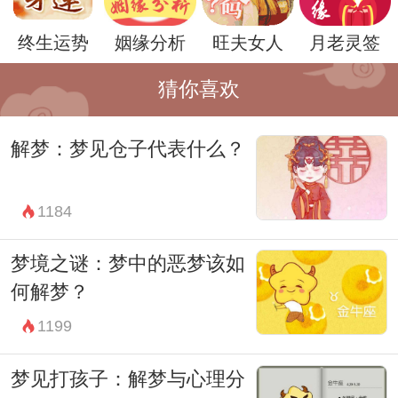
然而，每个人的梦境都是独特的，对梦见猫
终生运势
姻缘分析
旺夫女人
月老灵签
的解读也会因人而异。有时候，梦见猫可能
猜你喜欢
只是对我们日常生活中的一种投射，反映出
我们与猫的亲密关系或者是对猫的喜爱。
解梦：梦见仓子代表什么？
总之，梦见猫是一种神秘而富有启示性的体
验。通过解读这些梦境，我们可以更深入地
1184
了解自己内心的情感和思想，并从中获得对
梦境之谜：梦中的恶梦该如
生活的启示和指引。
何解梦？
1199
梦见打孩子：解梦与心理分