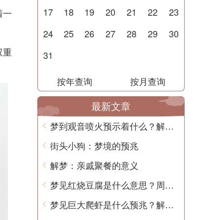
17
18
19
20
21
22
23
着一
24
25
26
27
28
29
30
双重
31
按年查询
按月查询
最新文章
梦到观音喷火预示着什么？解梦中的含义与预兆
街头小狗：梦境的预兆
解梦：亲戚聚餐的意义
梦见红烧豆腐是什么意思？周公解梦告诉你
梦见巨大爬虾是什么预兆？解梦用中文写一篇文章