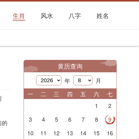
生肖
风水
八字
姓名
黄历查询
年
月
一
二
三
四
五
六
七
而
1
2
3
4
5
6
7
8
9
洁的
10
11
12
13
14
15
16