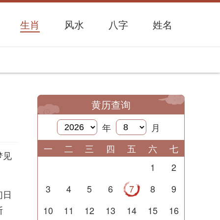
生肖
风水
八字
姓名
黄历查询
年
月
一
二
三
四
五
六
七
梦见
1
2
3
4
5
6
7
8
9
们日
断
10
11
12
13
14
15
16