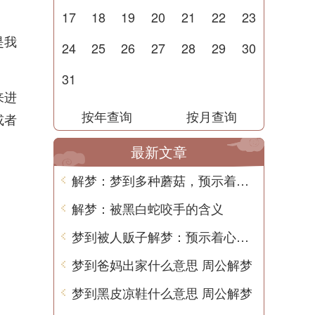
17
18
19
20
21
22
23
是我
24
25
26
27
28
29
30
31
来进
按年查询
按月查询
或者
最新文章
解梦：梦到多种蘑菇，预示着什么？
解梦：被黑白蛇咬手的含义
梦到被人贩子解梦：预示着心理压力和恐惧的释放
梦到爸妈出家什么意思 周公解梦
梦到黑皮凉鞋什么意思 周公解梦