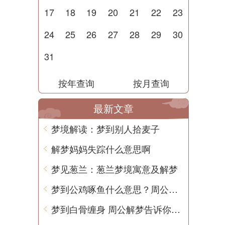
17
18
19
20
21
22
23
24
25
26
27
28
29
30
31
按年查询
按月查询
最新文章
梦境解读：梦到别人拾麦子
解梦妈妈失踪什么意思啊
梦见葱兰：葱兰梦境寓意及解梦
梦到公鸡啄鱼什么意思？周公解梦用中文告诉你
梦到白骨缠身 周公解梦告诉你其含义