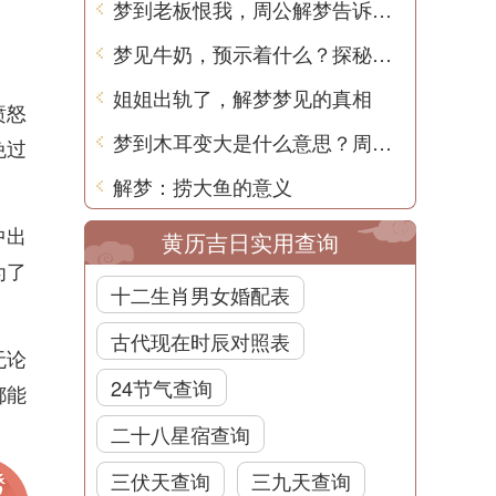
梦到老板恨我，周公解梦告诉你真相
梦见牛奶，预示着什么？探秘病人梦境中的隐秘预兆
姐姐出轨了，解梦梦见的真相
愤怒
梦到木耳变大是什么意思？周公解梦告诉你
免过
解梦：捞大鱼的意义
中出
黄历吉日实用查询
为了
十二生肖男女婚配表
古代现在时辰对照表
无论
24节气查询
都能
二十八星宿查询
三伏天查询
三九天查询