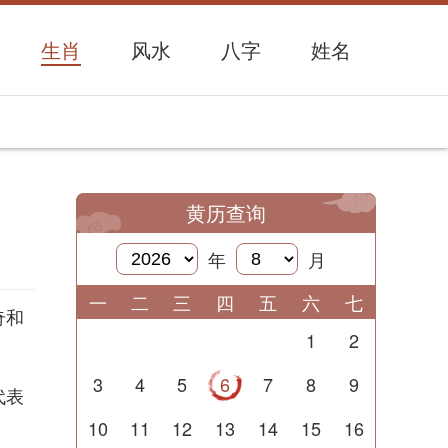
生肖
风水
八字
姓名
黄历查询
年
月
一
二
三
四
五
六
七
奇和
1
2
。
3
4
5
6
7
8
9
代表
10
11
12
13
14
15
16