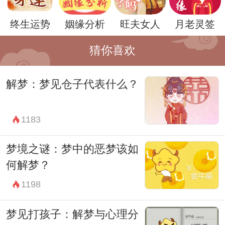
自我形象和身份认同的探索。照相是对自己
终生运势
姻缘分析
旺夫女人
月老灵签
形象的再现，因此这个梦境可能暗示着对自
我认知和身份认同的思考。在这个快速变化
猜你喜欢
的社会里，人们常常陷入对自我价值和身份
解梦：梦见仓子代表什么？
认同的迷失，因此这个梦境可能是潜意识里
对自我认知的探索和思考。
1183
总的来说，梦见别人照相是一个充满象征意
义的梦境，它可能暗示着对外界评价和关注
梦境之谜：梦中的恶梦该如
的渴望，对过去回忆和未来期待的思考，以
何解梦？
及对自我形象和身份认同的探索。然而，每
1198
个人的梦境都是独特的，解梦并不是一成不
梦见打孩子：解梦与心理分
变的科学，因此在解读梦境时，需要结合个