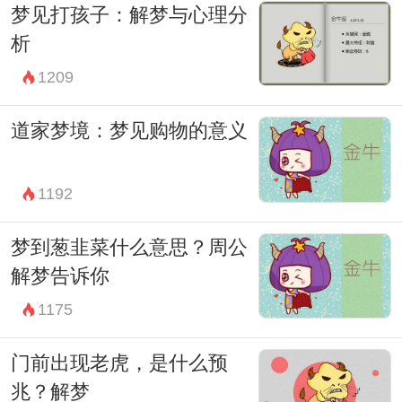
梦见打孩子：解梦与心理分
巧。良好的睡眠习惯对于减少噩梦和梦境中
析
鬼怪的出现至关重要。通过放松技巧、冥想
1209
和呼吸练习等，我们可以有效地调节自己的
情绪和心理状态，从而在梦境中更多地体验
道家梦境：梦见购物的意义
到积极和平静的内容。
梦境是心灵的一面镜子，鬼怪是其中的一种
1192
表达形式。当我们学会如何处理梦境中的鬼
梦到葱韭菜什么意思？周公
怪时，我们也在不断地深化对内在世界的认
解梦告诉你
知和理解。通过这个过程，我们能够更加清
1175
晰地看见自己的梦想和愿望，从而更有力量
门前出现老虎，是什么预
地追求内心真正的平衡和幸福。
兆？解梦
最后，梦境中的鬼怪并非可怕的存在，而是