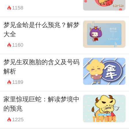
1158
一种向我们敞开心灵深处的窗户。当我们学
会从这些梦境中汲取力量和启示时，我们也
梦见金蛤是什么预兆？解梦
在向自我成长和心灵解放的道路上迈出重要
大全
的一步。
1160
因此，让我们拥抱梦境中的鬼怪，用理解和
梦见生双胞胎的含义及号码
接纳的态度迎接它们的到来。在这个过程
解析
中，我们将逐渐发现，梦境不仅是睡眠的一
1189
部分，更是心灵成长和自我探索的重要路
径。通过化解梦境中的鬼怪，我们可以更加
家里惊现巨蛇：解读梦境中
真实地面对自己，找到内心深处真正的平静
的预兆
与满足。
1225