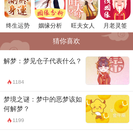
第三步，与鬼怪对话并寻求解答。在梦境
中，我们可以尝试与鬼怪进行对话，询问它
终生运势
姻缘分析
旺夫女人
月老灵签
们的来意和信息。这种对话不是简单的对
抗，而是一种内在对话的过程，通过它我们
猜你喜欢
能更深入地理解自己内心的声音和需求。
解梦：梦见仓子代表什么？
第四步，通过艺术和表达释放情感。有时，
梦中的鬼怪可能反映出我们对于艺术和创造
1184
力的渴望。通过绘画、写作、音乐或其他艺
术形式的表达，我们可以将内心深处的情感
梦境之谜：梦中的恶梦该如
和体验显化出来，从而获得一种解脱和自我
何解梦？
认同的感受。
1199
第五步，培养健康的睡眠习惯和心理调节技