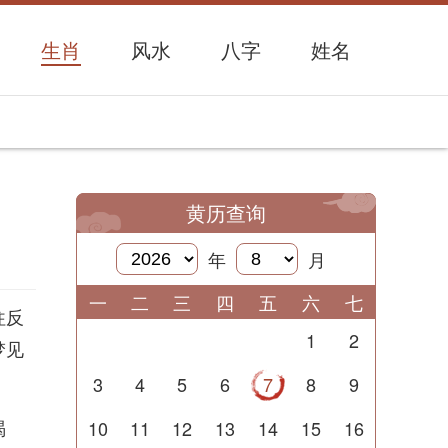
生肖
风水
八字
姓名
黄历查询
年
月
一
二
三
四
五
六
七
往反
1
2
梦见
3
4
5
6
7
8
9
渴
10
11
12
13
14
15
16