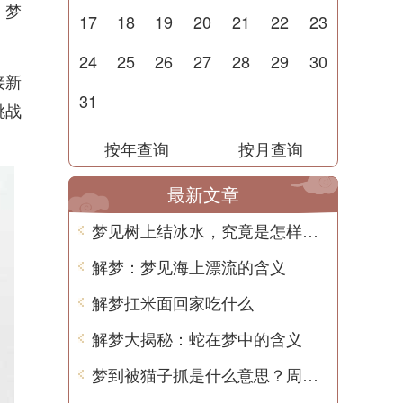
，梦
17
18
19
20
21
22
23
24
25
26
27
28
29
30
接新
31
挑战
按年查询
按月查询
最新文章
梦见树上结冰水，究竟是怎样的寓意？
解梦：梦见海上漂流的含义
解梦扛米面回家吃什么
解梦大揭秘：蛇在梦中的含义
梦到被猫子抓是什么意思？周公解梦告诉你