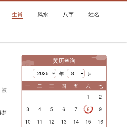
生肖
风水
八字
姓名
黄历查询
年
月
一
二
三
四
五
六
七
，被
1
2
3
4
5
6
7
8
9
解梦
10
11
12
13
14
15
16