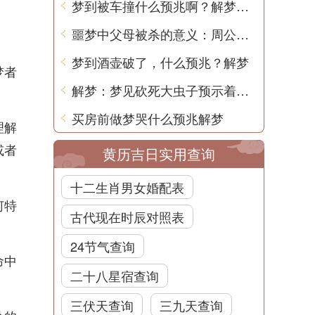
梦到被车撞什么预兆啊？解梦用中文写一篇文章
噩梦中父母被杀的意义：周公解梦
梦到酒壶破了，什么预兆？解梦
梦者
解梦：梦见砍死大虫子预示着什么？
。
买房前做梦哭什么预兆解梦
理解
或者
黄历吉日实用查询
十二生肖男女婚配表
何特
古代现在时辰对照表
24节气查询
命中
二十八星宿查询
三伏天查询
三九天查询