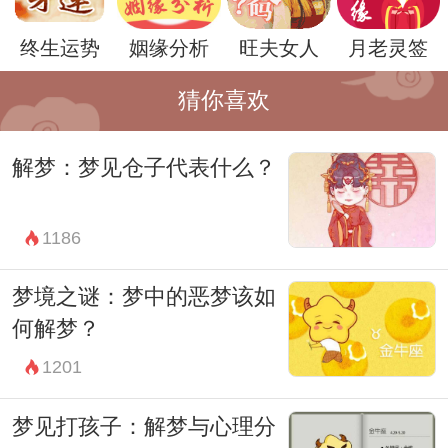
个梦境可能暗示着你内心深处的困扰和痛
终生运势
姻缘分析
旺夫女人
月老灵签
苦，需要及时解决和面对。
因此，当你出现了镜子碎裂的梦境时，不要
猜你喜欢
轻视。可以通过倾听内心的声音，分析自己
解梦：梦见仓子代表什么？
的情绪和行为，来找到解决问题的方法。只
有真正面对自己的内心，才能获得内心的平
1186
静和成长。
梦境之谜：梦中的恶梦该如
何解梦？
1201
梦见打孩子：解梦与心理分