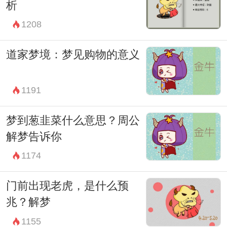
析
最后，梦见自己居住在豪宅中还可能是一种
1208
对于成功和成就的内心认同。豪宅作为一种
奢华和财富的象征，其所代表的不仅仅是物
道家梦境：梦见购物的意义
质享受，更是一种对于个人成就和社会认同
的追求。梦境中的豪宅可能反映了我们对于
1191
自身能力和成就的肯定，以及对于未来更好
梦到葱韭菜什么意思？周公
生活的期待。
解梦告诉你
总之，梦见自己住在豪宅中是一种复杂而多
1174
重的心理象征。它既可能反映出我们对于物
门前出现老虎，是什么预
质生活和社会地位的渴望，也可能暗示着内
兆？解梦
心更深层次的情感需求和心理状态。通过解
1155
析这些梦境，我们能够更好地理解和探索自