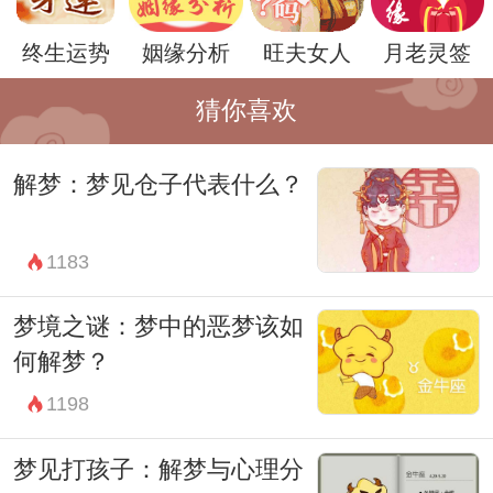
权力和控制的渴望。作为一种社会地位和财
终生运势
姻缘分析
旺夫女人
月老灵签
富的象征，豪宅往往与权力和影响力联系在
一起。梦见自己拥有一座豪宅，可能暗示着
猜你喜欢
我们在现实生活中对于控制力和自主权的追
解梦：梦见仓子代表什么？
求，以及对于个人能力和影响力的渴望。
然而，梦境中的豪宅并非仅仅是对于物质的
1183
追求和社会地位的象征，它还可能反映出内
心更深层次的情感和心理需求。有时，梦见
梦境之谜：梦中的恶梦该如
自己住在豪宅中，可能是一种对于安全和保
何解梦？
护的寻求，是内心对于避风港的渴望。在这
1198
种解读下，豪宅成为了一种心灵的象征，是
梦见打孩子：解梦与心理分
对于情感安全和内心平静的渴望体现。