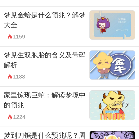
己内心深处的愿望和恐惧，从而更好地面对
梦见金蛤是什么预兆？解梦
现实生活中的挑战和选择。
大全
1159
梦见生双胞胎的含义及号码
解析
1188
家里惊现巨蛇：解读梦境中
的预兆
1224
梦到刀锯是什么预兆呢？周