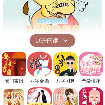
展开阅读
其次，豪宅还可能象征着内心的安全感和满
足感。大多数人对于居住环境的期望并非简
单的房子，更多的是一种温馨和安逸的感
觉。梦见自己居住在豪宅中，可能暗示着我
安门吉日
八字合婚
八字测算
恋爱桃花
们对于生活中更多舒适和安全的需求，以及
对于未来更稳定生活的渴望。
此外，豪宅在梦境中还可能反映出我们对于