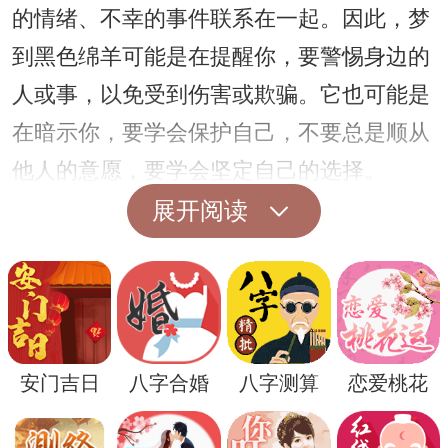
的情绪、不幸的事件联系在一起。因此，梦
到黑色绵羊可能是在提醒你，要警惕身边的
人或事，以免受到伤害或欺骗。它也可能是
在暗示你，要学会保护自己，不要总是顺从
他人的意愿，要学会坚定自己的选择。
另外，绵羊在基督教文化中也有着特别的象
展开阅读
征意义，代表着信徒、牧民。而黑色则代表
了罪恶、邪恶。因此，梦到黑色绵羊也可能
暗示着你在某些方面出现了信仰上的困惑或
者道德上的挣扎。它可能在提醒你，要审视
安门吉日
八字合婚
八字测算
恋爱桃花
自己的行为和信仰，寻找到正确的方向和决
策。