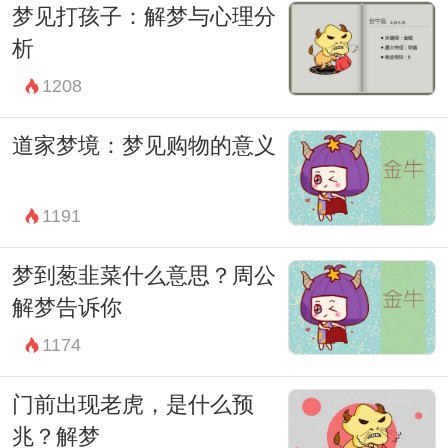
梦见打孩子：解梦与心理分
析
1208
最后，无论梦境如何，它都可以成为我们内
心的一面镜子，帮助我们反省和成长。梦到
道家梦境：梦见购物的意义
黑色绵羊可能是在向我们传达一些重要的信
息，希望我们能够用心去体会和领悟。愿我
1191
们在梦境中找到答案，在现实中过上美好的
梦到葱韭菜什么意思？周公
生活。
解梦告诉你
1174
门前出现老虎，是什么预
兆？解梦