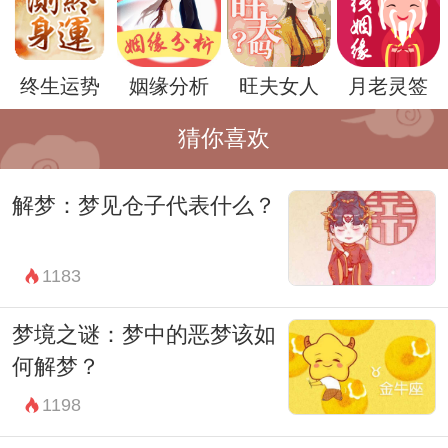
总的来说，梦到黑色绵羊并不是一个简单的
梦境，它蕴含着丰富的象征意义，需要我们
终生运势
姻缘分析
旺夫女人
月老灵签
认真思考和分析。每个人的梦境都是独特
猜你喜欢
的，都受到个体的经历和情感的影响，因此
在解梦的过程中，要考虑到自己的具体情况
解梦：梦见仓子代表什么？
和心理状态。
1183
梦境之谜：梦中的恶梦该如
何解梦？
1198