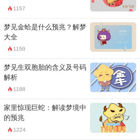
1157
梦见金蛤是什么预兆？解梦
大全
1159
梦见生双胞胎的含义及号码
解析
1188
家里惊现巨蛇：解读梦境中
的预兆
1224