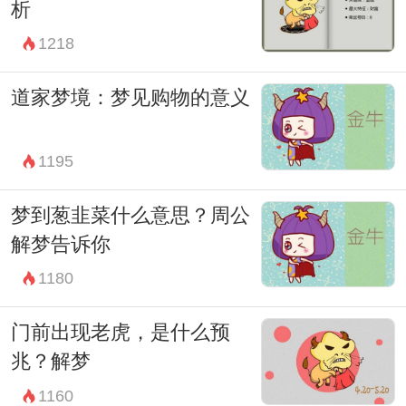
析
待。通过解读这一梦境，我们可以更深入地
1218
了解病人内心的情感和愿望，为其提供心理
上的支持和安慰。
道家梦境：梦见购物的意义
1195
梦到葱韭菜什么意思？周公
解梦告诉你
1180
门前出现老虎，是什么预
兆？解梦
1160