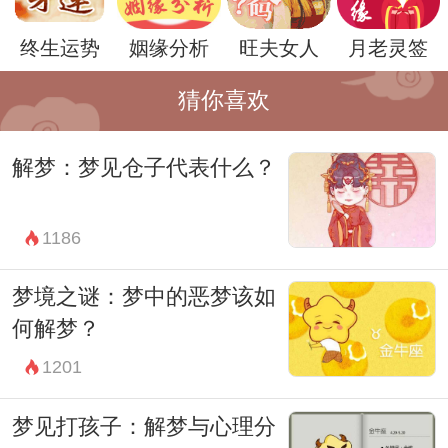
终生运势
姻缘分析
旺夫女人
月老灵签
猜你喜欢
然而，梦境的含义是多重而复杂的，同样的
解梦：梦见仓子代表什么？
梦境在不同的人身上可能有不同的解读。因
此，除了以上的可能性外，病人梦见护土还
1186
可能代表着其他更为个体化的意义。要深入
了解梦境的含义，需要结合病人的具体情境
梦境之谜：梦中的恶梦该如
和生活经历进行分析。
何解梦？
总的来说，病人梦见护土是一种常见的梦
1201
境，可能代表着对安全和保护的需求，对家
梦见打孩子：解梦与心理分
庭和亲情的牵挂，以及对未来的希望和期