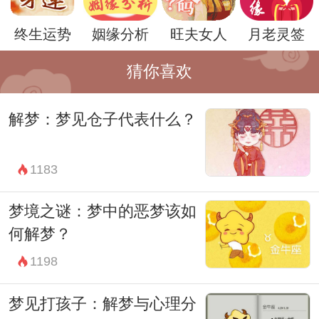
中，老鼠是与财富、富裕紧密相连的。因
终生运势
姻缘分析
旺夫女人
月老灵签
此，梦中出现老鼠也可能暗示着你即将获得
猜你喜欢
财富或者是事业上的成功。尤其是在打牌
时，老鼠的出现可能意味着你手气旺盛，很
解梦：梦见仓子代表什么？
有可能会赢得一大笔钱财。
然而，梦境的解读并不是一成不变的，它可
1183
能会因人而异，也可能受到周围环境的影响
梦境之谜：梦中的恶梦该如
而产生变化。因此，我们在解梦时需要结合
何解梦？
自身的情况和周围的环境来进行分析，不能
1198
一概而论。
总的来说，梦境中出现老鼠可能有着多种不
梦见打孩子：解梦与心理分