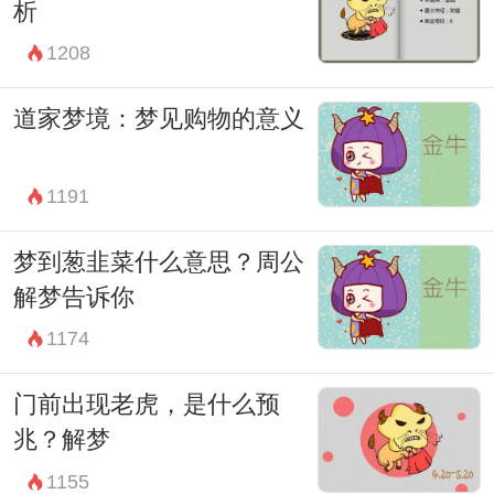
同的寓意，它既可能是不祥之兆，暗示着你
析
在面临一些挑战和困难，也可能是吉祥之
1208
兆，预示着你即将获得成功和财富。因此，
道家梦境：梦见购物的意义
在解梦时需要结合实际情况进行分析，不能
一概而论。
1191
梦到葱韭菜什么意思？周公
解梦告诉你
1174
门前出现老虎，是什么预
兆？解梦
1155