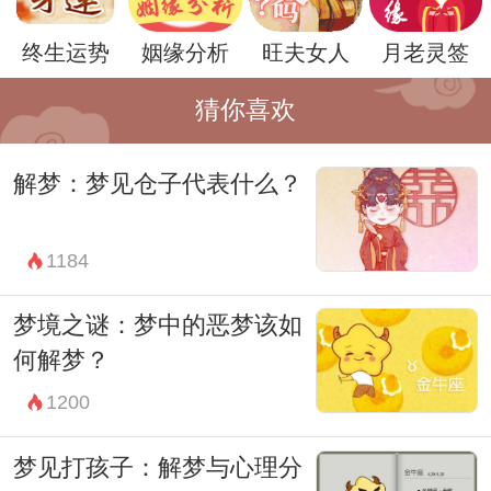
除了象征意义，老鹰在梦中的行为也有着不
终生运势
姻缘分析
旺夫女人
月老灵签
同的解读。如果老鹰在梦中飞翔自由，那可
能代表着你内心的解放和追求自由的渴望。
猜你喜欢
而如果老鹰在梦中降落在你身边，可能意味
解梦：梦见仓子代表什么？
着你需要面对现实，勇敢地应对挑战。
当然，梦境的解读因人而异，取决于个体的
1184
生活经历和内心状态。因此，在解读梦境
时，需要结合自身的情况进行分析，不可生
梦境之谜：梦中的恶梦该如
搬硬套。但无论如何，梦境中出现老鹰都值
何解梦？
得我们深思，或许它正是心灵深处的一声呼
1200
唤，指引我们走向更加清晰的人生道路。
梦见打孩子：解梦与心理分