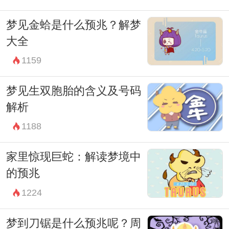
和生活压力，或许在梦的另一端，我们会找
梦见金蛤是什么预兆？解梦
到更多关于自己的深刻见解。
大全
解梦牙齿断裂，就像是在探索我们内心世界
1159
的一面镜子，它为我们提供了一个了解自己
梦见生双胞胎的含义及号码
和改善自我的机会。而真正的力量，则在于
解析
我们如何从梦境中汲取智慧，使之成为生活
1188
中的一种启迪和指引。
家里惊现巨蛇：解读梦境中
的预兆
1224
梦到刀锯是什么预兆呢？周