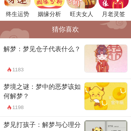
自信心有关。牙齿的断裂可能暗示我们在现
终生运势
姻缘分析
旺夫女人
月老灵签
实生活中感到力不从心，或者是对某些决定
感到不安或后悔。
猜你喜欢
不同情境下的牙齿断裂梦境可能有不同的解
解梦：梦见仓子代表什么？
读。比如，梦见自己的牙齿断裂而感到恐惧
和无助，可能代表着我们在面对现实生活中
1183
的困境时感到无力应对，需要寻求支持和帮
助。
梦境之谜：梦中的恶梦该如
而梦见别人的牙齿断裂，则可能暗示着我们
何解梦？
对他人状况的担忧或者是我们对他人能力的
1198
质疑。这种梦境可能反映了我们在人际关系
梦见打孩子：解梦与心理分
中的紧张感和不信任感。