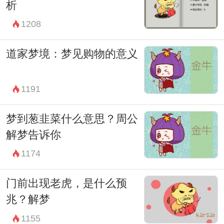
析
总之，解梦牙齿断裂需要综合考虑梦境的具
1208
体情境以及梦者的个人经历和情感状态。每
个人的梦境解读可能有所不同，关键在于通
道家梦境：梦见购物的意义
过分析梦境背后的象征意义来帮助我们更好
地理解和应对现实生活中的挑战和困境。
1191
牙齿断裂的梦境，虽然带有一定的不安和焦
梦到葱韭菜什么意思？周公
虑，但它也为我们提供了一个审视自我和内
解梦告诉你
心深处的机会。通过接纳和理解梦境的暗
1174
示，我们可以更加全面地关注和照顾自己的
门前出现老虎，是什么预
心理健康，以及与他人的互动和沟通方式。
兆？解梦
因此，当我们再次遇到牙齿断裂的梦境时，
1155
不妨停下来，思考一下自己最近的情感状态