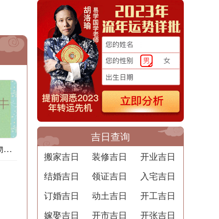
吉日查询
道家梦境：梦见购物的意义
搬家吉日
装修吉日
开业吉日
结婚吉日
领证吉日
入宅吉日
订婚吉日
动土吉日
开工吉日
嫁娶吉日
开市吉日
开张吉日