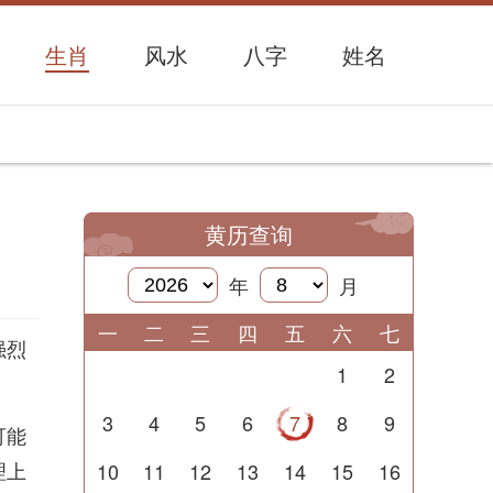
生肖
风水
八字
姓名
黄历查询
年
月
一
二
三
四
五
六
七
强烈
1
2
3
4
5
6
7
8
9
可能
理上
10
11
12
13
14
15
16