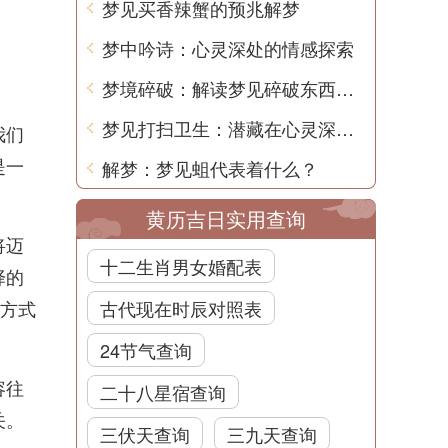
梦见买香辣蟹的预兆解梦
梦中吟诗：心灵深处的情感探索
梦境碎破：解读梦见碎破东西的含义
梦见打扫卫生：潜藏在心灵深处的象征
我们
是一
解梦：梦见蛆代表着什么？
黄历吉日实用查询
将迈
十二生肖男女婚配表
择的
活方式
古代现在时辰对照表
24节气查询
容往
二十八星宿查询
关。
三伏天查询
三九天查询