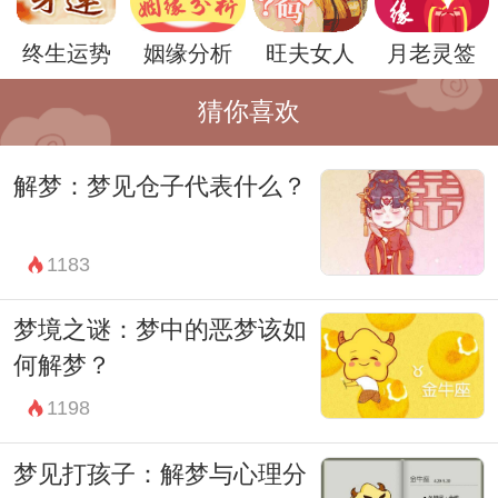
时也可以通过积极的心态和行动来改善和塑
终生运势
姻缘分析
旺夫女人
月老灵签
造自己的未来。
猜你喜欢
解梦：梦见仓子代表什么？
1183
梦境之谜：梦中的恶梦该如
何解梦？
1198
此外，梦见残疾者还可能是一种内心深处对
梦见打孩子：解梦与心理分
弱者或需要帮助者的同情和关怀。梦境中的