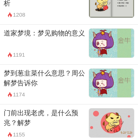
析
象征性意义常常超越表面的字面解释，它可
1208
以唤起我们对他人处境的关注，激发我们内
心深处的同理心和善意。因此，梦见他人残
道家梦境：梦见购物的意义
疾也可以被视为一种潜意识中对社会责任和
爱心的呼唤。
1191
总之，梦见有人残疾不仅仅是一种随机的图
梦到葱韭菜什么意思？周公
像，它背后可能蕴含着丰富而深刻的内在意
解梦告诉你
义。通过理解和分析这些梦境，我们能更好
1174
地认识自己的内心世界，找到面对生活中种
门前出现老虎，是什么预
种挑战的积极态度和解决方法。梦境是心灵
兆？解梦
深处的一面镜子，借助它我们可以更清晰地
1155
看到自己，更明晰地走向未来。