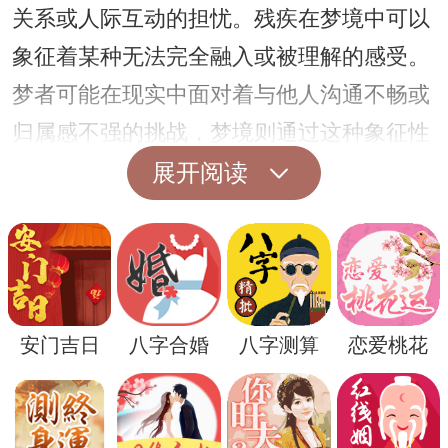
关系或人际互动的担忧。残疾在梦境中可以
象征着某种无法完全融入或被理解的感受。
梦者可能在现实中面对着与他人沟通不畅或
归属感不强的挑战，梦境则通过这种象征性
的方式，让梦者意识到自己内心深处的不安
展开阅读
与焦虑。
第三，梦见他人残疾也有可能反映出梦者对
未来发展或前景的不确定感。生活中的变数
和挑战常常会在梦境中找到表达的方式，残
安门吉日
八字合婚
八字测算
恋爱桃花
疾者的形象可能提示梦者在面对未来的选择
或挑战时感到无助或不确定。这时候，梦境
提醒我们要勇敢面对生活中的不确定性，同