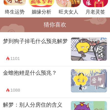
无论如何，梦见供奉兔爷都是一个神秘而充
终生运势
姻缘分析
旺夫女人
月老灵签
满吉祥意义的梦境，不妨在日常生活中多加
留意兔子或兔爷的出现，或许会有意想不到
猜你喜欢
的收获。同时也要学会倾听自己内心的声
梦到狗子掉毛什么预兆解梦
音，寻找心灵的慰藉。
1101
金蟾抱鲤是什么预兆？
1088
解梦：别人分房住的含义