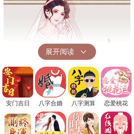
展开阅读
另一种解读是，梦见供奉兔爷还可能意味着
安门吉日
八字合婚
八字测算
恋爱桃花
你即将面对一些烦恼或困难，但神灵的庇佑
会让你化险为夷。这个梦境是在提醒你即使
遇到挑战也要笃信自己的运气和实力。