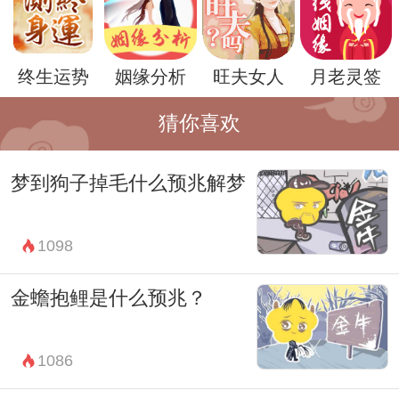
报。
终生运势
姻缘分析
旺夫女人
月老灵签
猜你喜欢
梦到狗子掉毛什么预兆解梦
1098
金蟾抱鲤是什么预兆？
然而，梦境的解读并非绝对，它受到个人经
历、文化背景以及当前生活状态的影响。因
1086
此，对于同一个梦境，不同的人可能会有不