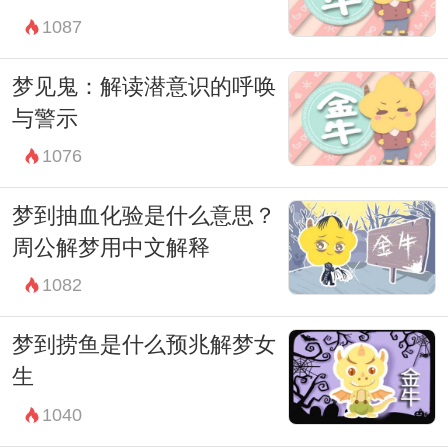
1087
是，它提醒我们关注自己内心的声音，倾听
自己真实的感受，从而更好地引领自己走向
梦见鬼：解读潜意识的呼唤
充满意义和价值的人生之路。
与警示
1076
梦到抽血化验是什么意思？
周公解梦用中文解释
1082
梦到捞鱼是什么预兆解梦女
生
1040