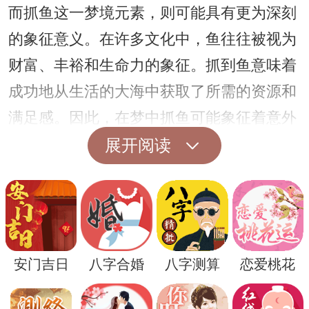
而抓鱼这一梦境元素，则可能具有更为深刻
的象征意义。在许多文化中，鱼往往被视为
财富、丰裕和生命力的象征。抓到鱼意味着
成功地从生活的大海中获取了所需的资源和
满足感。因此，在梦中抓鱼可能象征着意外
收获和财富的到来。
展开阅读
结合这两个梦境元素，结婚梦见抓鱼可能预
示着幸福与财富的双重来临。梦见自己结
婚，意味着你正在经历一种重要的人生转
变，可能是感情、事业或内心世界的转变。
安门吉日
八字合婚
八字测算
恋爱桃花
而在婚礼之后抓鱼，则预示着在这种转变
中，你将获得意想不到的好运和丰盈的回