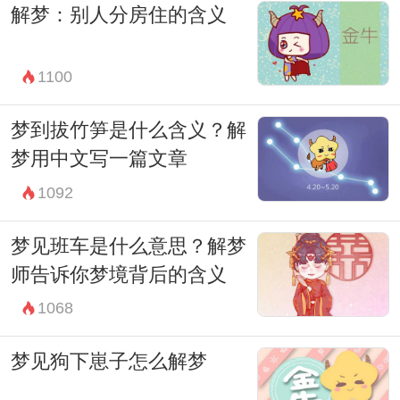
解梦：别人分房住的含义
同的理解和感受。在解读梦境时，需要综合
考虑个人的情境和内心的真实感受，而不是
1100
简单地套用通用的象征意义。
此外，梦境也不应被过分神秘化或迷信化。
梦到拔竹笋是什么含义？解
它是心灵的一种表达方式，可以帮助我们更
梦用中文写一篇文章
好地了解自己的内心世界，引导我们走向更
1092
加真实和自由的生活。因此，当你梦见结婚
梦见班车是什么意思？解梦
并在婚礼之后抓鱼时，不妨停下来，反思一
师告诉你梦境背后的含义
下自己当前的生活状态和内心的期待，或许
1068
你会从中找到一些启示和答案。
梦见狗下崽子怎么解梦
总的来说，结婚梦见抓鱼这一梦境可能预示
着幸福、成功和财富的到来。但更重要的