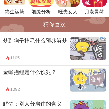
终生运势
姻缘分析
旺夫女人
月老灵签
猜你喜欢
梦到狗子掉毛什么预兆解梦
总的来说，梦境中的符号解梦并不是一件简
单的事情，需要综合考虑多种因素。狗子看
1105
见假蛇可能代表着我们内心深处的矛盾和焦
虑，也可能暗示着我们对于周围环境的不信
金蟾抱鲤是什么预兆？
任和警惕。在梦中看见这样的场景，或许是
时候审视自己的内心世界，寻找平衡和真实
1092
了。
解梦：别人分房住的含义