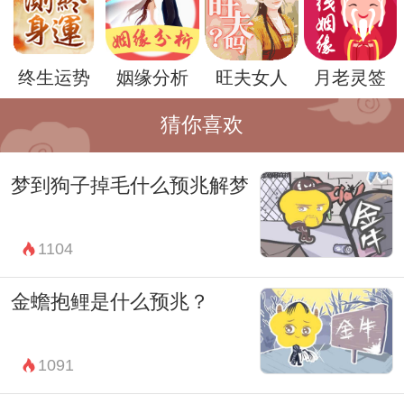
成不变的，它可能会因为梦者的内心状态和
生活经历而有所不同。因此，梦到被家暴并
终生运势
姻缘分析
旺夫女人
月老灵签
不一定意味着真实生活中会遭遇家庭暴力，
而更多地是暗示着梦者在生活中需要解决一
猜你喜欢
些压力和控制方面的问题。
梦到狗子掉毛什么预兆解梦
总的来说，梦到被家暴可能预示着梦者在现
实生活中感到受到压力和控制。因此，当出
1104
现这样的梦境时，我们不必过分担心和恐
慌，而是要冷静思考自己的生活状况，并寻
金蟾抱鲤是什么预兆？
找解决问题的方法。毕竟，梦境只是生活的
一部分，而真正的力量和解决困难的方法都
1091
在于我们自己。