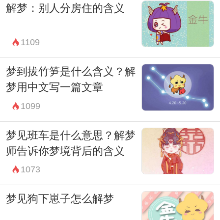
解梦：别人分房住的含义
是一件简单的事情，需要梦者在清醒状态下
对梦境进行深度思考和分析。
1109
不管怎样，梦境都是一种神秘而美妙的存
在，它承载着梦者内心的各种情感和愿望。
梦到拔竹笋是什么含义？解
梦到红布辟邪也许只是梦中的一种隐喻，而
梦用中文写一篇文章
在现实生活中，梦者仍需要用自己的力量和
1099
智慧去面对生活中的一切。
梦见班车是什么意思？解梦
无论梦境如何，都希望梦者可以在现实生活
师告诉你梦境背后的含义
中保持乐观和勇敢，用自己的双手去创造美
1073
好的未来。梦到红布辟邪，也许只是对梦者
梦见狗下崽子怎么解梦
一种祝福和力量的赠予。