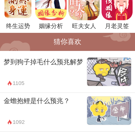
案，也许需要对梦者生活中的某些事情进行
重新审视。这些图案可能是对梦者日常生活
终生运势
姻缘分析
旺夫女人
月老灵签
中遇到的问题的一种隐喻，是梦境对梦者发
出的警示。
猜你喜欢
总的来说，梦到红布辟邪是一种积极的梦
梦到狗子掉毛什么预兆解梦
境，它提醒着梦者需要保持警惕，对待生活
中的各种挑战和困难。梦者可以在日常生活
1105
中多留意一些细节，或者通过一些祈福的方
式来化解梦中的预兆。
金蟾抱鲤是什么预兆？
然而，需要注意的是，每个人的梦境都是独
特的，梦到红布辟邪的解梦也需要结合梦者
1092
的具体情况和生活经历进行分析。解梦并不