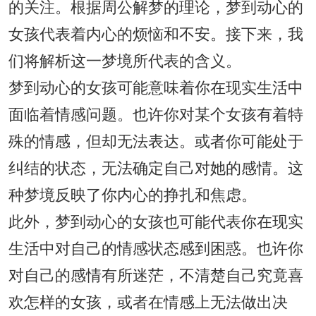
的关注。根据周公解梦的理论，梦到动心的
女孩代表着内心的烦恼和不安。接下来，我
们将解析这一梦境所代表的含义。
梦到动心的女孩可能意味着你在现实生活中
面临着情感问题。也许你对某个女孩有着特
殊的情感，但却无法表达。或者你可能处于
纠结的状态，无法确定自己对她的感情。这
种梦境反映了你内心的挣扎和焦虑。
此外，梦到动心的女孩也可能代表你在现实
生活中对自己的情感状态感到困惑。也许你
对自己的感情有所迷茫，不清楚自己究竟喜
欢怎样的女孩，或者在情感上无法做出决