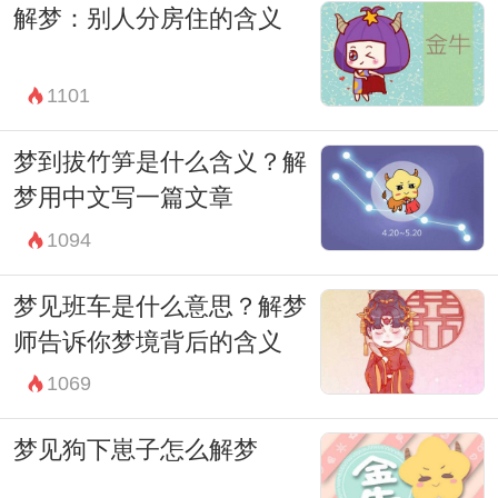
解梦：别人分房住的含义
1101
梦到拔竹笋是什么含义？解
梦用中文写一篇文章
1094
梦见班车是什么意思？解梦
师告诉你梦境背后的含义
1069
梦见狗下崽子怎么解梦