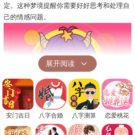
定。这种梦境提醒你需要好好思考和处理自
己的情感问题。
展开阅读
安门吉日
八字合婚
八字测算
恋爱桃花
另外，梦到动心的女孩还可能暗示着你对自
己的内心世界有所忽略。也许你在忙碌的生