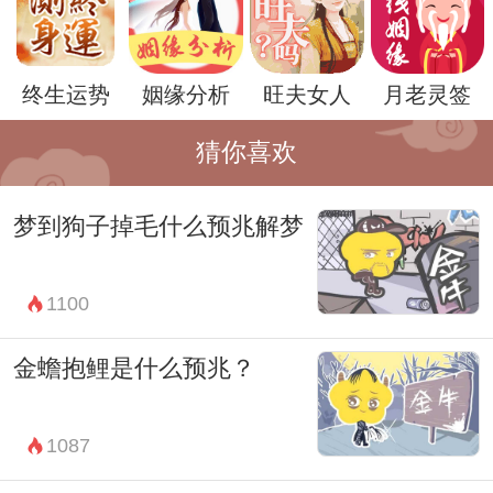
活中忽略了自己内心的需求和情感，导致情
感上的困惑和不安。这种梦境提示你需要更
终生运势
姻缘分析
旺夫女人
月老灵签
多地关注和了解自己的内心世界。
总的来说，梦到动心的女孩代表了内心的烦
猜你喜欢
恼、困惑和不安。这种梦境反映了你在情感
梦到狗子掉毛什么预兆解梦
上的挣扎和焦虑，提醒你需要好好处理和调
整自己的内心世界。希望通过对这一梦境的
1100
解析，能够帮助你更好地理解和处理自己的
情感问题。
金蟾抱鲤是什么预兆？
1087